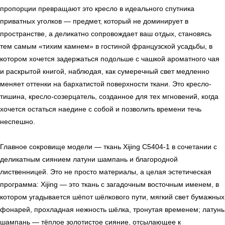
пропорции превращают это кресло в идеального спутника
приватных уголков — предмет, который не доминирует в
пространстве, а деликатно сопровождает ваш отдых, становясь
тем самым «тихим камнем» в гостиной французской усадьбы, в
котором хочется задержаться подольше с чашкой ароматного чая
и раскрытой книгой, наблюдая, как сумеречный свет медленно
меняет оттенки на бархатистой поверхности ткани. Это кресло-
тишина, кресло-созерцатель, созданное для тех мгновений, когда
хочется остаться наедине с собой и позволить времени течь
неспешно.
Главное сокровище модели — ткань Xijing C5404-1 в сочетании с
деликатным сиянием латуни шампань и благородной
лиственницей. Это не просто материалы, а целая эстетическая
программа: Xijing — это ткань с загадочным восточным именем, в
котором угадывается шёпот шёлкового пути, мягкий свет бумажных
фонарей, прохладная нежность шёлка, тронутая временем; латунь
шампань — тёплое золотистое сияние, отсылающее к