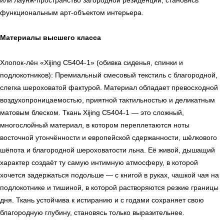
или лаунж-пространство загородной резиденции, становясь
функциональным арт-объектом интерьера.
Материалы высшего класса
Хлопок-лён «Xijing C5404-1» (обивка сиденья, спинки и
подлокотников): Премиальный смесовый текстиль с благородной,
слегка шероховатой фактурой. Материал обладает превосходной
воздухопроницаемостью, приятной тактильностью и деликатным
матовым блеском. Ткань Xijing C5404-1 — это сложный,
многослойный материал, в котором переплетаются ноты
восточной утончённости и европейской сдержанности, шёлкового
шёпота и благородной шероховатости льна. Её живой, дышащий
характер создаёт ту самую интимную атмосферу, в которой
хочется задержаться подольше — с книгой в руках, чашкой чая на
подлокотнике и тишиной, в которой растворяются резкие границы
дня. Ткань устойчива к истиранию и с годами сохраняет свою
благородную глубину, становясь только выразительнее.