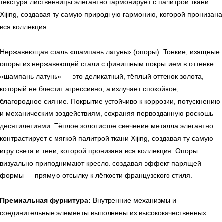
текстура лиственницы элегантно гармонирует с палитрой ткани
Xijing, создавая ту самую природную гармонию, которой пронизана
вся коллекция.
Нержавеющая сталь «шампань латунь» (опоры): Тонкие, изящные
опоры из нержавеющей стали с финишным покрытием в оттенке
«шампань латунь» — это деликатный, тёплый оттенок золота,
который не блестит агрессивно, а излучает спокойное,
благородное сияние. Покрытие устойчиво к коррозии, потускнению
и механическим воздействиям, сохраняя первозданную роскошь
десятилетиями. Тёплое золотистое свечение металла элегантно
контрастирует с мягкой палитрой ткани Xijing, создавая ту самую
игру света и тени, которой пронизана вся коллекция. Опоры
визуально приподнимают кресло, создавая эффект парящей
формы — прямую отсылку к лёгкости французского стиля.
ь
Офисная мебель
Премиальная фурнитура:
Внутренние механизмы и
соединительные элементы выполнены из высококачественных