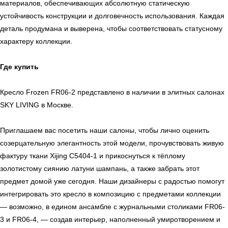
материалов, обеспечивающих абсолютную статическую
устойчивость конструкции и долговечность использования. Каждая
Мебель
Сантехника
О нас
деталь продумана и выверена, чтобы соответствовать статусному
Декор
Свет
БФ Возрождение
Блог
характеру коллекции.
Ковры
Панели
Монтаж
Где купить
Контакты
Оплата и доставка
Кресло Frozen FR06-2 представлено в наличии в элитных салонах
SKY LIVING в Москве.
Ежедневно, с 10:00 до 21:00
+7 (499) 916-60-66
Приглашаем вас посетить наши салоны, чтобы лично оценить
+7 (958) 202-41-41
созерцательную элегантность этой модели, прочувствовать живую
+7 (499) 916-60-10,
фактуру ткани Xijing C5404-1 и прикоснуться к тёплому
+7 (932) 021-99-97
золотистому сиянию латуни шампань, а также забрать этот
Sales@skyliving.ru
предмет домой уже сегодня. Наши дизайнеры с радостью помогут
интегрировать это кресло в композицию с предметами коллекции
Telegram и YouTube ограничены на территории РФ
(на основании ФЗ-149 "Об информации")
— возможно, в едином ансамбле с журнальными столиками FR06-
© 2026 Sky Living
3 и FR06-4, — создав интерьер, наполненный умиротворением и
Политика возврата товаров