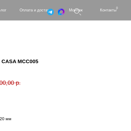
0
а и доставка
Монтаж
Контакты
O CASA MCC005
00,00
р.
720 мм