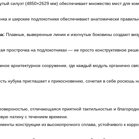
тый силуэт (4850×2629 мм) обеспечивает множество мест для ком
нка и широкие подлокотники обеспечивают анатомически правильн
а:
Плавные, выверенные линии и изогнутые боковины создают визу
ая прострочка на подлокотниках — не просто конструктивное реш
ное архитектурное сооружение, где каждый модуль органично связ
сть нубука приглашает к прикосновению, сочетая в себе роскошь
 поверхностью, отличающаяся приятной тактильностью и благоро
ивую патину с течением времени.
менты конструкции из высокопрочного сплава, устойчивого к корр