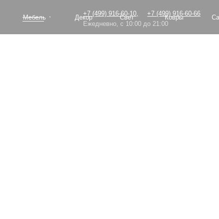
+7 (499) 916-60-10,
+7 (499) 916-60-66
Мебель
Декор
Свет
Ковры
Сантехник
Ежедневно, с 10:00 до 21:00