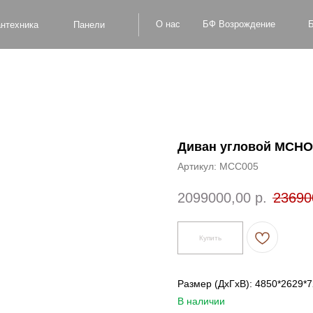
БФ Возрождение
О нас
Блог
Оплат
а
Панели
Диван угловой MCH
Артикул:
MCC005
2099000,00
р.
23690
Купить
Размер (ДxГxВ): 4850*2629*
В наличии