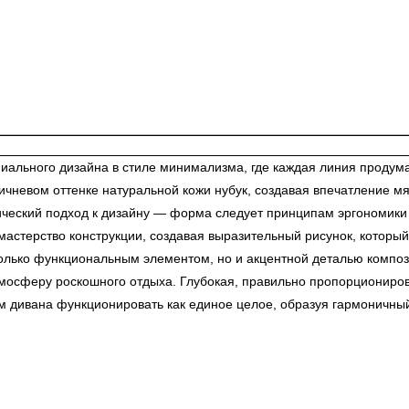
ального дизайна в стиле минимализма, где каждая линия продуман
ичневом оттенке натуральной кожи нубук, создавая впечатление м
нический подход к дизайну — форма следует принципам эргономики
мастерство конструкции, создавая выразительный рисунок, которы
е только функциональным элементом, но и акцентной деталью комп
тмосферу роскошного отдыха. Глубокая, правильно пропорциониро
м дивана функционировать как единое целое, образуя гармоничный