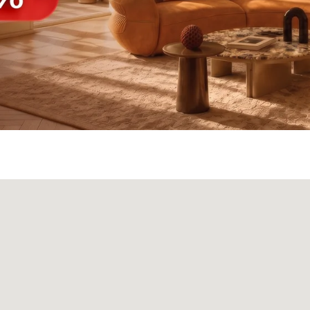
а
Панели
О нас
Блог
Опл
БФ Возрождение
Sales@skyliving.ru
7 (499) 916-60-66
+7 (499) 916-60-10,
7 (958) 202-41-41
+7 (932) 021-99-97
Ежедневно, с 10:00 до 21: