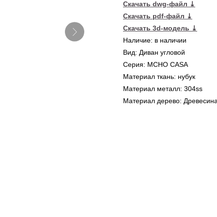
Скачать dwg-файл
⤓
Скачать pdf-файл
⤓
Скачать 3d-модель
⤓
Наличие: в наличии
Вид: Диван угловой
Серия: MCHO CASA
Материал ткань: нубук
Материал металл: 304ss
Материал дерево: Древесина