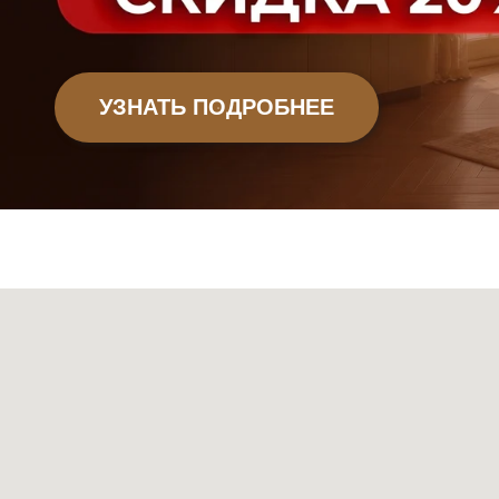
Мебель
Декор
Ковры
Свет
Сантехник
+
© 2026 Sky Living
Telegram и YouTube ограничены на территории РФ
+
(на основании ФЗ-149 "Об информации")