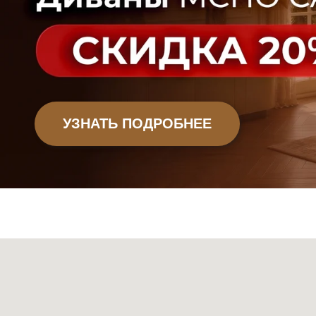
Офисная мебель
Садовая мебель
Мебель
Декор
Ковры
Свет
Сантехник