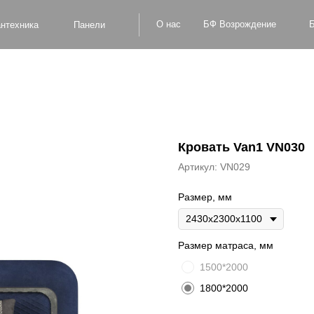
БФ Возрождение
О нас
Блог
Оплат
а
Панели
Кровать Van1 VN030
Артикул:
VN029
Размер, мм
Размер матраса, мм
1500*2000
1800*2000