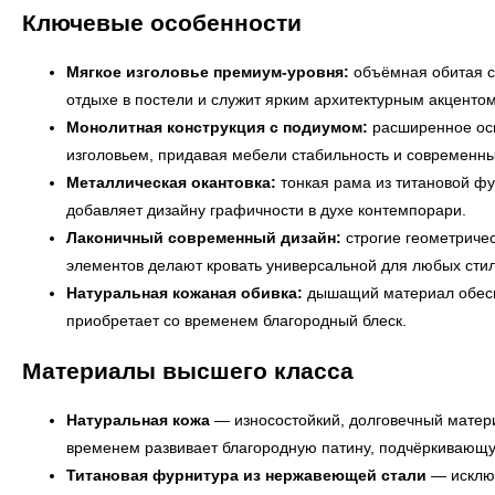
Ключевые особенности
Мягкое изголовье премиум-уровня:
объёмная обитая с
отдыхе в постели и служит ярким архитектурным акцентом
Монолитная конструкция с подиумом:
расширенное осн
изголовьем, придавая мебели стабильность и современны
Металлическая окантовка:
тонкая рама из титановой ф
добавляет дизайну графичности в духе контемпорари.
Лаконичный современный дизайн:
строгие геометриче
элементов делают кровать универсальной для любых сти
Натуральная кожаная обивка:
дышащий материал обесп
приобретает со временем благородный блеск.
Материалы высшего класса
Натуральная кожа
— износостойкий, долговечный матери
временем развивает благородную патину, подчёркивающу
Титановая фурнитура из нержавеющей стали
— исключ