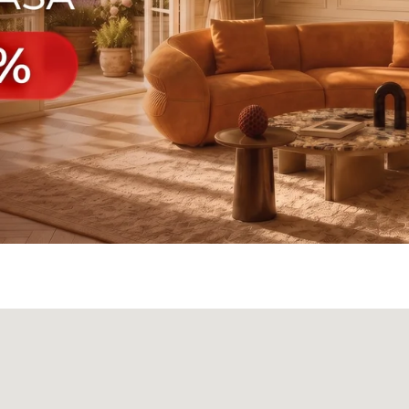
а
Панели
О нас
Блог
Опл
БФ Возрождение