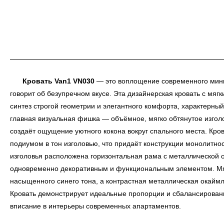
Кровать Van1 VN030
— это воплощение современного мини
говорит об безупречном вкусе. Эта дизайнерская кровать с мя
синтез строгой геометрии и элегантного комфорта, характерный
главная визуальная фишка — объёмное, мягко обтянутое изголо
создаёт ощущение уютного кокона вокруг спального места. Кр
подиумом в тон изголовью, что придаёт конструкции монолитно
изголовья расположена горизонтальная рама с металлической о
одновременно декоративным и функциональным элементом. Мяг
насыщенного синего тона, а контрастная металлическая окаймл
Кровать демонстрирует идеальные пропорции и сбалансированн
вписание в интерьеры современных апартаментов.