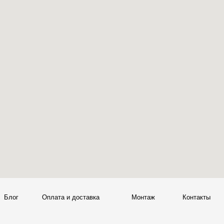
ата и доставка
Монтаж
Контакты
Политика конфиденциальности
00
Политика возврата товаров