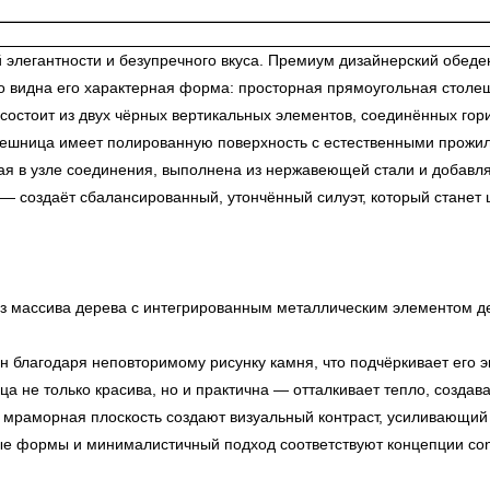
легантности и безупречного вкуса. Премиум дизайнерский обеден
о видна его характерная форма: просторная прямоугольная столе
состоит из двух чёрных вертикальных элементов, соединённых гор
шница имеет полированную поверхность с естественными прожилк
ая в узле соединения, выполнена из нержавеющей стали и добавля
 — создаёт сбалансированный, утончённый силуэт, который станет
з массива дерева с интегрированным металлическим элементом де
н благодаря неповторимому рисунку камня, что подчёркивает его э
 не только красива, но и практична — отталкивает тепло, создав
 мраморная плоскость создают визуальный контраст, усиливающий
 формы и минималистичный подход соответствуют концепции cont