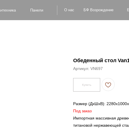
БФ Возрождение
О нас
Блог
Оплат
а
Панели
Обеденный стол Van
Артикул:
VN697
Купить
Размер (ДxШxВ): 2280x1000
Под заказ
Импортная массивная древес
титановой нержавеющей стал