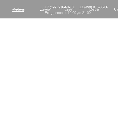
+7 (499) 916-60-10,
+7 (499) 916-60-66
Мебель
Декор
Свет
Ковры
Сантехник
Ежедневно, с 10:00 до 21:00