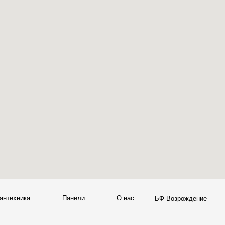
а
Панели
О нас
Блог
Опл
БФ Возрождение
Sales@skyliving.ru
7 (499) 916-60-66
+7 (499) 916-60-10,
7 (958) 202-41-41
+7 (932) 021-99-97
Ежедневно, с 10:00 до 21: