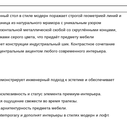
ный стол в стиле модерн поражает строгой геометрией линий и
шница из натурального мрамора с уникальным узором
изонтальной металлической скобой со скруглёнными концами,
ами серого цвета, что придаёт предмету мебели
ет конструкции индустриальный шик. Контрастное сочетание
 центральным акцентом любого современного интерьера.
монстрирует инженерный подход к эстетике и обеспечивает
ксклюзивность и статус элемента премиум-интерьера.
ая ощущение свежести во время трапезы.
 архитектурность предмета мебели.
emporary и дополнят интерьеры в стилях модерн и лофт.