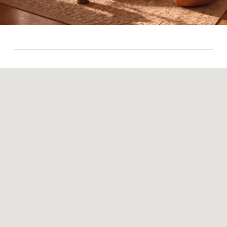
Контакты
Оплата и доставка
Ежедневно, с 10:00 до 21:00
+7 (499) 916-60-66
+7 (958) 202-41-41
+7 (499) 916-60-10,
+7 (932) 021-99-97
Sales@skyliving.ru
Telegram и YouTube ограничены на территории РФ
(на основании ФЗ-149 "Об информации")
© 2026 Sky Living
Политика возврата товаров
Политика конфиденциальности