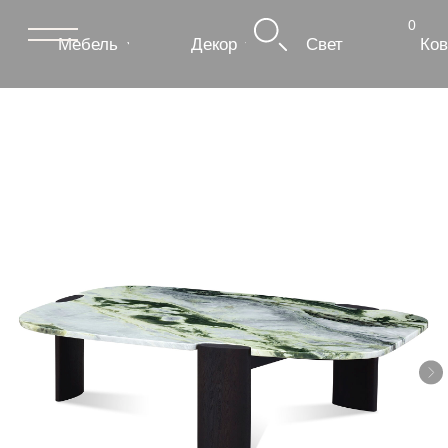
0
Мебель
Декор
Свет
Ковры
Сантехник