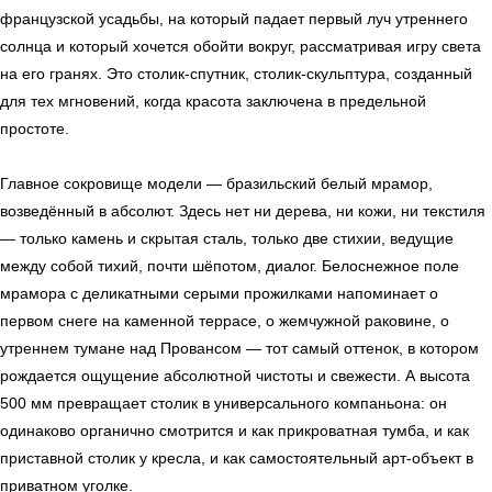
французской усадьбы, на который падает первый луч утреннего
солнца и который хочется обойти вокруг, рассматривая игру света
на его гранях. Это столик-спутник, столик-скульптура, созданный
для тех мгновений, когда красота заключена в предельной
простоте.
Главное сокровище модели — бразильский белый мрамор,
возведённый в абсолют. Здесь нет ни дерева, ни кожи, ни текстиля
— только камень и скрытая сталь, только две стихии, ведущие
между собой тихий, почти шёпотом, диалог. Белоснежное поле
мрамора с деликатными серыми прожилками напоминает о
первом снеге на каменной террасе, о жемчужной раковине, о
утреннем тумане над Провансом — тот самый оттенок, в котором
рождается ощущение абсолютной чистоты и свежести. А высота
500 мм превращает столик в универсального компаньона: он
одинаково органично смотрится и как прикроватная тумба, и как
приставной столик у кресла, и как самостоятельный арт-объект в
приватном уголке.