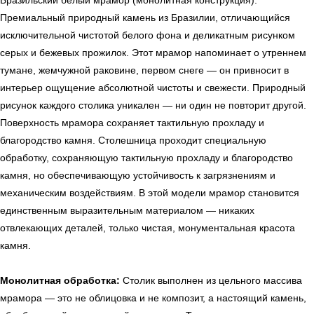
Бразильский белый мрамор (монолитная конструкция):
Премиальный природный камень из Бразилии, отличающийся
исключительной чистотой белого фона и деликатным рисунком
← Вернуться на предыдущую страницу
серых и бежевых прожилок. Этот мрамор напоминает о утреннем
тумане, жемчужной раковине, первом снеге — он привносит в
интерьер ощущение абсолютной чистоты и свежести. Природный
рисунок каждого столика уникален — ни один не повторит другой.
Поверхность мрамора сохраняет тактильную прохладу и
благородство камня. Столешница проходит специальную
обработку, сохраняющую тактильную прохладу и благородство
камня, но обеспечивающую устойчивость к загрязнениям и
механическим воздействиям. В этой модели мрамор становится
единственным выразительным материалом — никаких
отвлекающих деталей, только чистая, монументальная красота
камня.
УЗНАТЬ ПОДРОБНЕЕ
Монолитная обработка:
Столик выполнен из цельного массива
мрамора — это не облицовка и не композит, а настоящий камень,