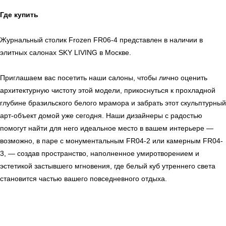
Где купить
Мебель
Сантехника
О нас
Декор
Свет
БФ Возрождение
Блог
Журнальный столик Frozen FR06-4 представлен в наличии в
Ковры
Панели
Монтаж
элитных салонах SKY LIVING в Москве.
Приглашаем вас посетить наши салоны, чтобы лично оценить
Контакты
Оплата и доставка
архитектурную чистоту этой модели, прикоснуться к прохладной
глубине бразильского белого мрамора и забрать этот скульптурный
Ежедневно, с 10:00 до 21:00
арт-объект домой уже сегодня. Наши дизайнеры с радостью
+7 (499) 916-60-66
помогут найти для него идеальное место в вашем интерьере —
+7 (958) 202-41-41
возможно, в паре с монументальным FR04-2 или камерным FR04-
+7 (499) 916-60-10,
3, — создав пространство, наполненное умиротворением и
+7 (932) 021-99-97
эстетикой застывшего мгновения, где белый куб утреннего света
Sales@skyliving.ru
становится частью вашего повседневного отдыха.
Telegram и YouTube ограничены на территории РФ
(на основании ФЗ-149 "Об информации")
© 2026 Sky Living
Политика возврата товаров