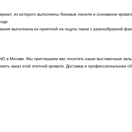
риал, из которого выполнены боковые панели и основание кровати
ходе.
вания выполнена из приятной на ощупь ткани с разнообразной фак
ING
в Москве. Мы приглашаем вас посетить наши выставочные залы
ить заказ этой элитной кровати. Доставка и профессиональная сб