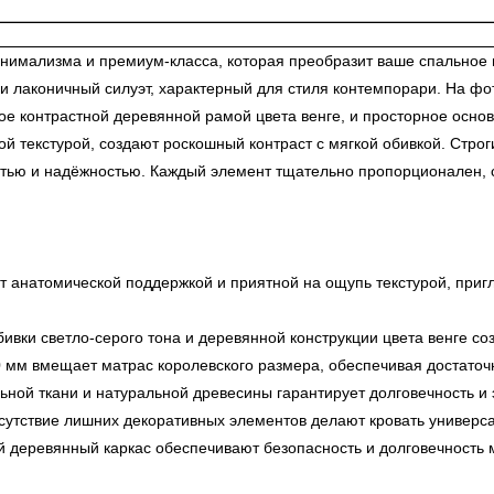
мализма и премиум-класса, которая преобразит ваше спальное пр
и лаконичный силуэт, характерный для стиля контемпорари. На фо
ое контрастной деревянной рамой цвета венге, и просторное осно
кой текстурой, создают роскошный контраст с мягкой обивкой. Стр
остью и надёжностью. Каждый элемент тщательно пропорционален, 
т анатомической поддержкой и приятной на ощупь текстурой, приг
ивки светло-серого тона и деревянной конструкции цвета венге со
мм вмещает матрас королевского размера, обеспечивая достаточн
ной ткани и натуральной древесины гарантирует долговечность и э
тсутствие лишних декоративных элементов делают кровать универс
 деревянный каркас обеспечивают безопасность и долговечность м