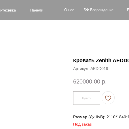
БФ Возрождение
О нас
Блог
Оплат
а
Панели
Кровать Zenith AEDD
Артикул:
AEDD019
620000,00
р.
Купить
Размер (ДxШxВ): 2110*1840*
Под заказ