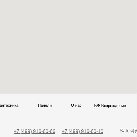
а
Панели
О нас
Блог
Опл
БФ Возрождение
Sales@skyliving.ru
7 (499) 916-60-66
+7 (499) 916-60-10,
7 (958) 202-41-41
+7 (932) 021-99-97
Ежедневно, с 10:00 до 21: