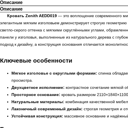
Описание
Описание
Кровать Zenith AEDD019
— это воплощение современного мини
элегантным мягким изголовьем демонстрирует строгую геометрию 
светло-серого оттенка с мягкими скруглёнными углами, обрамленн
панели у изголовья, выполненные из натурального дерева с глубо
подход к дизайну, а конструкция основания отличается монолитн
Ключевые особенности
Мягкое изголовье с округлыми формами:
спинка обладае
просмотра.
Двухцветное исполнение:
контрастное сочетание мягкой об
Просторное основание:
кровать размером 2110×1840×1100 
Натуральные материалы:
комбинация качественной мебель
Лаконичный современный дизайн:
строгая геометрия и о
Устойчивая конструкция:
массивное основание и надёжный