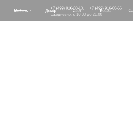
+7 (499) 916-60-10,
+7 (499) 916-60-66
Мебель
Декор
Свет
Ковры
Сантехник
Ежедневно, с 10:00 до 21:00