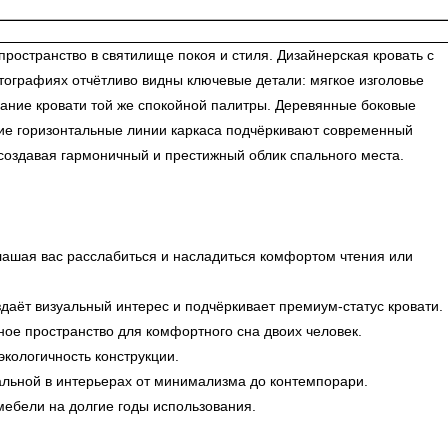
остранство в святилище покоя и стиля. Дизайнерская кровать с
тографиях отчётливо видны ключевые детали: мягкое изголовье
вание кровати той же спокойной палитры. Деревянные боковые
огие горизонтальные линии каркаса подчёркивают современный
создавая гармоничный и престижный облик спального места.
лашая вас расслабиться и насладиться комфортом чтения или
здаёт визуальный интерес и подчёркивает премиум-статус кровати.
ое пространство для комфортного сна двоих человек.
кологичность конструкции.
альной в интерьерах от минимализма до контемпорари.
ебели на долгие годы использования.