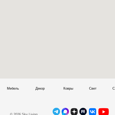
Мебель
Декор
Ковры
Свет
Сантехник
+
© 2026 Sky Living
Telegram и YouTube ограничены на территории РФ
+
(на основании ФЗ-149 "Об информации")