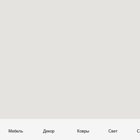
Мебель
Декор
Ковры
Свет
Сантехник
+
© 2026 Sky Living
Telegram и YouTube ограничены на территории РФ
+
(на основании ФЗ-149 "Об информации")