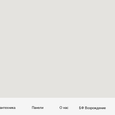
а
Панели
О нас
Блог
Опл
БФ Возрождение
Sales@skyliving.ru
7 (499) 916-60-66
+7 (499) 916-60-10,
7 (958) 202-41-41
+7 (932) 021-99-97
Ежедневно, с 10:00 до 21: