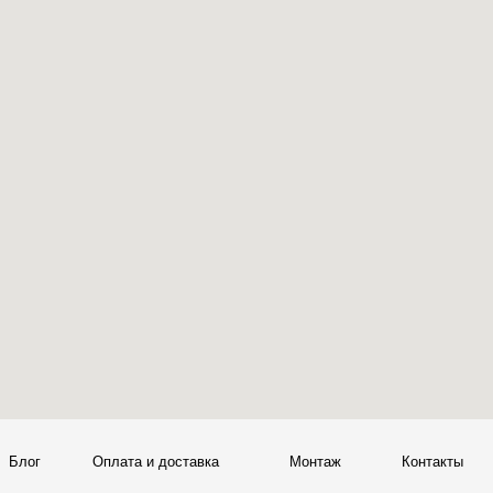
ата и доставка
Монтаж
Контакты
Политика конфиденциальности
00
Политика возврата товаров