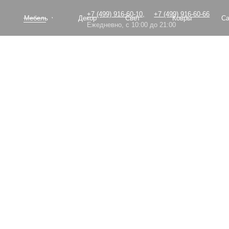
+7 (499) 916-60-10,
+7 (499) 916-60-66
Мебель
Декор
Свет
Ковры
Сантехник
Ежедневно, с 10:00 до 21:00