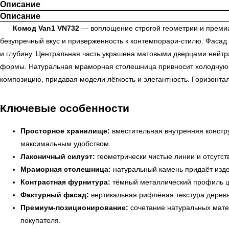
Описание
Описание
Комод Van1 VN732
— воплощение строгой геометрии и премиа
безупречный вкус и приверженность к контемпорари-стилю. Фасад
и глубину. Центральная часть украшена матовыми дверцами нейт
формы. Натуральная мраморная столешница привносит холодную р
композицию, придавая модели лёгкость и элегантность. Горизонта
Ключевые особенности
Просторное хранилище:
вместительная внутренняя констру
максимальным удобством.
Лаконичный силуэт:
геометрически чистые линии и отсутс
Мраморная столешница:
натуральный камень придаёт изде
Контрастная фурнитура:
тёмный металлический профиль це
Фактурный фасад:
вертикальная рифлёная текстура дерева 
Премиум-позиционирование:
сочетание натуральных матер
покупателя.