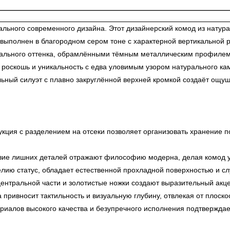
льного современного дизайна. Этот дизайнерский комод из натур
 выполнен в благородном сером тоне с характерной вертикальной 
рального оттенка, обрамлёнными тёмным металлическим профилем 
оскошь и уникальность с едва уловимым узором натурального кам
льный силуэт с плавно закруглённой верхней кромкой создаёт ощущ
кция с разделением на отсеки позволяет организовать хранение по
твие лишних деталей отражают философию модерна, делая комод 
лию статус, обладает естественной прохладной поверхностью и сл
нтральной части и золотистые ножки создают выразительный акц
привносит тактильность и визуальную глубину, отвлекая от плоско
иалов высокого качества и безупречного исполнения подтверждает