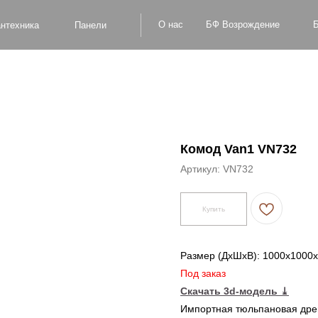
БФ Возрождение
О нас
Блог
Оплат
а
Панели
Комод Van1 VN732
Артикул:
VN732
Купить
Размер (ДxШxВ): 1000x1000
Под заказ
Скачать 3d-модель
⤓
Импортная тюльпановая древ