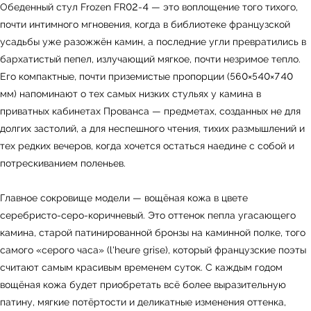
Обеденный стул Frozen FR02-4 — это воплощение того тихого,
почти интимного мгновения, когда в библиотеке французской
усадьбы уже разожжён камин, а последние угли превратились в
бархатистый пепел, излучающий мягкое, почти незримое тепло.
Его компактные, почти приземистые пропорции (560×540×740
мм) напоминают о тех самых низких стульях у камина в
приватных кабинетах Прованса — предметах, созданных не для
долгих застолий, а для неспешного чтения, тихих размышлений и
тех редких вечеров, когда хочется остаться наедине с собой и
потрескиванием поленьев.
Главное сокровище модели — вощёная кожа в цвете
серебристо-серо-коричневый. Это оттенок пепла угасающего
камина, старой патинированной бронзы на каминной полке, того
самого «серого часа» (l'heure grise), который французские поэты
считают самым красивым временем суток. С каждым годом
вощёная кожа будет приобретать всё более выразительную
патину, мягкие потёртости и деликатные изменения оттенка,