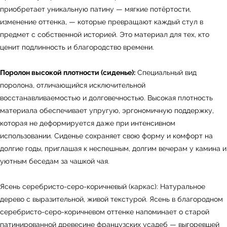
приобретает уникальную патину — мягкие потёртости,
← Вернуться на предыдущую страницу
изменение оттенка, — которые превращают каждый стул в
предмет с собственной историей. Это материал для тех, кто
ценит подлинность и благородство времени.
Поролон высокой плотности (сиденье):
Специальный вид
поролона, отличающийся исключительной
восстанавливаемостью и долговечностью. Высокая плотность
материала обеспечивает упругую, эргономичную поддержку,
которая не деформируется даже при интенсивном
использовании. Сиденье сохраняет свою форму и комфорт на
долгие годы, приглашая к неспешным, долгим вечерам у камина и
уютным беседам за чашкой чая.
УЗНАТЬ ПОДРОБНЕЕ
Ясень серебристо-серо-коричневый (каркас): Натуральное
дерево с выразительной, живой текстурой. Ясень в благородном
серебристо-серо-коричневом оттенке напоминает о старой
патинированной древесине французских усадеб — выгоревшей