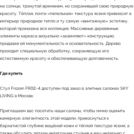
на солнце, тронутой временем, но сохранившей свою природную
красоту. Тёплая, почти «пепельная» текстура ясеня привносит в
интерьер природное тепло и ту самую «винтажную» эстетику,
которой пронизана вся коллекция. Массивные деревянные
элементы каркаса визуально «заземляют» конструкцию,
придавая ей монументальность и основательность. Дерево
проходит специальную обработку, сохраняющую его
естественную красоту и обеспечивающую долговечность.
Где купить
Стул Frozen FR02-4 доступен под заказ в элитных салонах SKY
LIVING в Москве.
ь
Офисная мебель
Приглашаем вас посетить наши салоны, чтобы лично оценить
камерную элегантность этой модели, прикоснуться к
бархатистой глубине вощёной кожи и тёплой текстуре ясеня, а
также обсудить детали интеграции стульев в ваш интерьер с