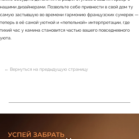
Мебель
Сантехника
О нас
нашими дизайнерами. Позвольте себе привнести в свой дом ту
Декор
Свет
БФ Возрождение
Блог
самую застывшую во времени гармонию французских сумерек —
Ковры
Панели
Монтаж
теперь в её самой уютной и «пепельной» интерпретации, где
тихий час у камина становится частью вашего повседневного
уюта.
Контакты
Оплата и доставка
Ежедневно, с 10:00 до 21:00
+7 (499) 916-60-66
+7 (958) 202-41-41
+7 (499) 916-60-10,
+7 (932) 021-99-97
Sales@skyliving.ru
Telegram и YouTube ограничены на территории
РФ (на основании ФЗ-149 "Об информации")
© 2026 Sky Living
Политика возврата товаров
Политика конфиденциальности