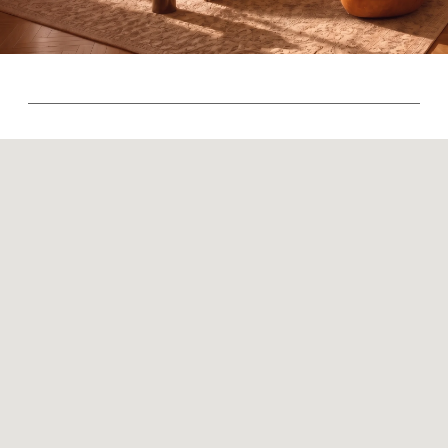
Контакты
Оплата и доставка
Ежедневно, с 10:00 до 21:00
+7 (499) 916-60-66
+7 (958) 202-41-41
+7 (499) 916-60-10,
+7 (932) 021-99-97
Sales@skyliving.ru
Telegram и YouTube ограничены на территории
РФ (на основании ФЗ-149 "Об информации")
© 2026 Sky Living
Политика возврата товаров
Политика конфиденциальности