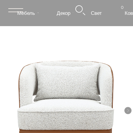
0
Мебель
Декор
Свет
Ковры
Сантехник