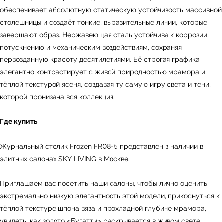
обеспечивает абсолютную статическую устойчивость массивной
столешницы и создаёт тонкие, выразительные линии, которые
завершают образ. Нержавеющая сталь устойчива к коррозии,
потускнению и механическим воздействиям, сохраняя
первозданную красоту десятилетиями. Её строгая графика
элегантно контрастирует с живой природностью мрамора и
тёплой текстурой ясеня, создавая ту самую игру света и тени,
которой пронизана вся коллекция.
Где купить
ь
Офисная мебель
Журнальный столик Frozen FR08-5 представлен в наличии в
элитных салонах SKY LIVING в Москве.
Приглашаем вас посетить наши салоны, чтобы лично оценить
Мебель
Сантехника
О нас
экстремально низкую элегантность этой модели, прикоснуться к
Декор
Свет
БФ Возрождение
Блог
тёплой текстуре шпона вяза и прохладной глубине мрамора,
Ковры
Панели
Монтаж
увидеть, как золото «Бугатти» раскрывается в живом свете