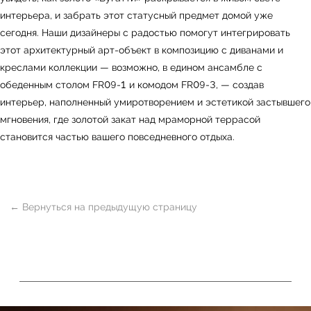
интерьера, и забрать этот статусный предмет домой уже
сегодня. Наши дизайнеры с радостью помогут интегрировать
Контакты
Оплата и доставка
этот архитектурный арт-объект в композицию с диванами и
креслами коллекции — возможно, в едином ансамбле с
Ежедневно, с 10:00 до 21:00
обеденным столом FR09-1 и комодом FR09-3, — создав
+7 (499) 916-60-66
интерьер, наполненный умиротворением и эстетикой застывшего
+7 (958) 202-41-41
мгновения, где золотой закат над мраморной террасой
+7 (499) 916-60-10,
становится частью вашего повседневного отдыха.
+7 (932) 021-99-97
Sales@skyliving.ru
Telegram и YouTube ограничены на территории
РФ (на основании ФЗ-149 "Об информации")
© 2026 Sky Living
Политика возврата товаров
Политика конфиденциальности