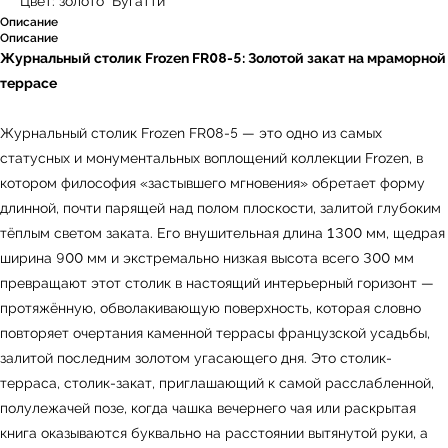
Цвет: золото "Бугатти"
Описание
Описание
Журнальный столик Frozen FR08-5: Золотой закат на мраморной
террасе
Журнальный столик Frozen FR08-5 — это одно из самых
статусных и монументальных воплощений коллекции Frozen, в
котором философия «застывшего мгновения» обретает форму
длинной, почти парящей над полом плоскости, залитой глубоким
тёплым светом заката. Его внушительная длина 1300 мм, щедрая
ширина 900 мм и экстремально низкая высота всего 300 мм
превращают этот столик в настоящий интерьерный горизонт —
протяжённую, обволакивающую поверхность, которая словно
повторяет очертания каменной террасы французской усадьбы,
залитой последним золотом угасающего дня. Это столик-
терраса, столик-закат, приглашающий к самой расслабленной,
полулежачей позе, когда чашка вечернего чая или раскрытая
книга оказываются буквально на расстоянии вытянутой руки, а