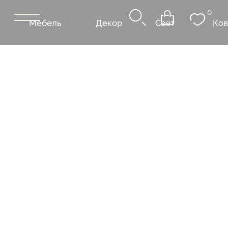
0
Мебель
Декор
Свет
Ковры
Сантехник