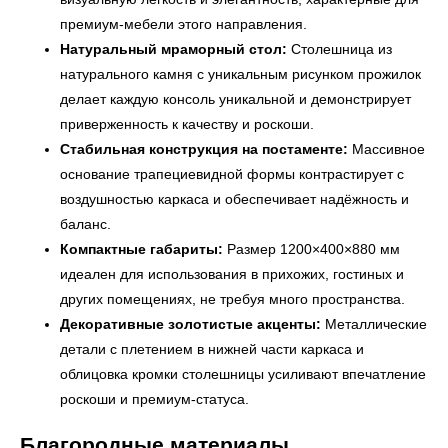
премиум-мебели этого направления.
Натуральный мраморный стол:
Столешница из
натурального камня с уникальным рисунком прожилок
делает каждую консоль уникальной и демонстрирует
приверженность к качеству и роскоши.
Стабильная конструкция на постаменте:
Массивное
основание трапециевидной формы контрастирует с
воздушностью каркаса и обеспечивает надёжность и
баланс.
Компактные габариты:
Размер 1200×400×880 мм
идеален для использования в прихожих, гостиных и
других помещениях, не требуя много пространства.
← Вернуться на предыдущую страницу
Декоративные золотистые акценты:
Металлические
детали с плетением в нижней части каркаса и
облицовка кромки столешницы усиливают впечатление
роскоши и премиум-статуса.
Благородные материалы