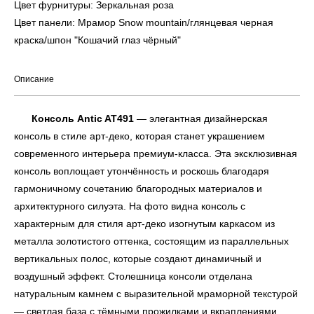
Цвет фурнитуры: Зеркальная роза
Цвет панели: Мрамор Snow mountain/глянцевая черная
краска/шпон "Кошачий глаз чёрный"
Описание
Консоль Antic AT491
— элегантная дизайнерская
консоль в стиле арт-деко, которая станет украшением
современного интерьера премиум-класса. Эта эксклюзивная
консоль воплощает утончённость и роскошь благодаря
гармоничному сочетанию благородных материалов и
архитектурного силуэта. На фото видна консоль с
характерным для стиля арт-деко изогнутым каркасом из
металла золотистого оттенка, состоящим из параллельных
вертикальных полос, которые создают динамичный и
воздушный эффект. Столешница консоли отделана
натуральным камнем с выразительной мраморной текстурой
— светлая база с тёмными прожилками и вкраплениями