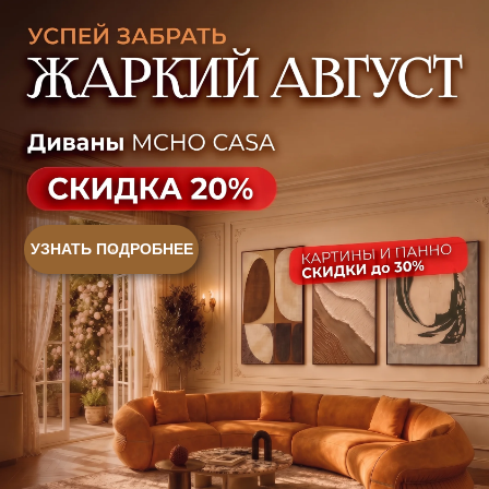
Ежедневно, с 10:00 до 21:00
+7 (499) 916-60-66
+7 (958) 202-41-41
+7 (499) 916-60-10,
+7 (932) 021-99-97
Sales@skyliving.ru
Telegram и YouTube ограничены на территории РФ
(на основании ФЗ-149 "Об информации")
© 2026 Sky Living
Политика возврата товаров
Политика конфиденциальности