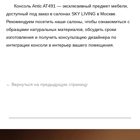
Консоль Antic AT491 — эксклюзивный предмет мебели,
доступный под заказ в салонах
SKY LIVING
в Москве.
Рекомендуем посетить наши салоны, чтобы ознакомиться с
образцами натуральных материалов, обсудить сроки
изготовления и получить консультацию дизайнера по
интеграции консоли в интерьер вашего помещения.
ь
Офисная мебель
Мебель
Сантехника
О нас
Декор
Свет
БФ Возрождение
Блог
Ковры
Панели
Монтаж
Контакты
Оплата и доставка