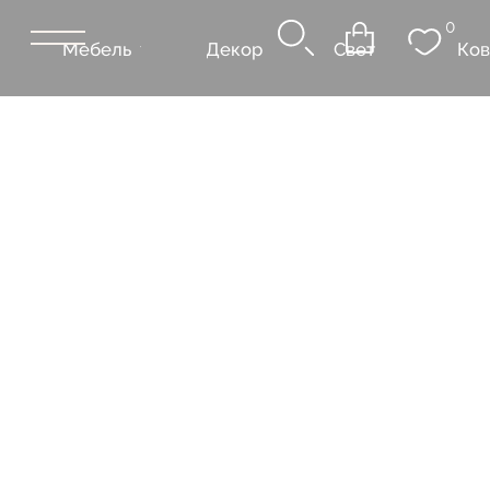
0
Мебель
Декор
Свет
Ковры
Сантехник