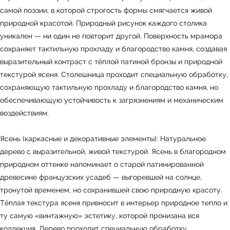
самой поэзии, в которой строгость формы смягчается живой
природной красотой. Природный рисунок каждого столика
уникален — ни один не повторит другой. Поверхность мрамора
сохраняет тактильную прохладу и благородство камня, создавая
выразительный контраст с тёплой патиной бронзы и природной
текстурой ясеня. Столешница проходит специальную обработку,
сохраняющую тактильную прохладу и благородство камня, но
обеспечивающую устойчивость к загрязнениям и механическим
воздействиям.
Ясень (каркасные и декоративные элементы): Натуральное
дерево с выразительной, живой текстурой. Ясень в благородном
← Вернуться на предыдущую страницу
природном оттенке напоминает о старой патинированной
древесине французских усадеб — выгоревшей на солнце,
тронутой временем, но сохранившей свою природную красоту.
Тёплая текстура ясеня привносит в интерьер природное тепло и
ту самую «винтажную» эстетику, которой пронизана вся
коллекция. Дерево проходит специальную обработку,