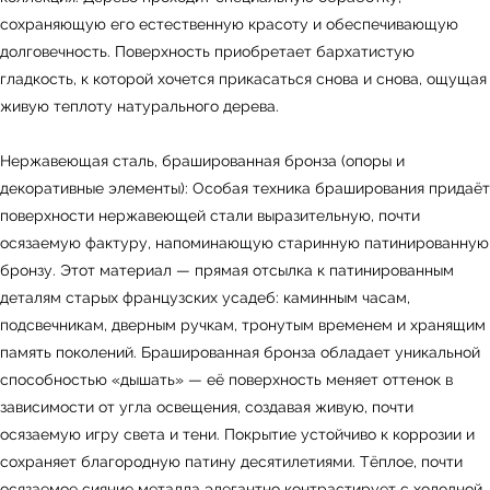
сохраняющую его естественную красоту и обеспечивающую
долговечность. Поверхность приобретает бархатистую
гладкость, к которой хочется прикасаться снова и снова, ощущая
живую теплоту натурального дерева.
Нержавеющая сталь, брашированная бронза (опоры и
УЗНАТЬ ПОДРОБНЕЕ
декоративные элементы): Особая техника браширования придаёт
поверхности нержавеющей стали выразительную, почти
осязаемую фактуру, напоминающую старинную патинированную
бронзу. Этот материал — прямая отсылка к патинированным
деталям старых французских усадеб: каминным часам,
подсвечникам, дверным ручкам, тронутым временем и хранящим
память поколений. Брашированная бронза обладает уникальной
способностью «дышать» — её поверхность меняет оттенок в
зависимости от угла освещения, создавая живую, почти
осязаемую игру света и тени. Покрытие устойчиво к коррозии и
сохраняет благородную патину десятилетиями. Тёплое, почти
осязаемое сияние металла элегантно контрастирует с холодной