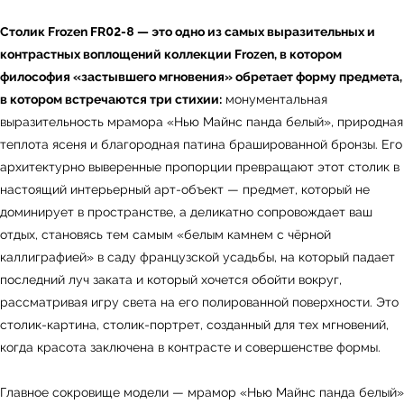
Столик Frozen FR02-8 — это одно из самых выразительных и
контрастных воплощений коллекции Frozen, в котором
философия «застывшего мгновения» обретает форму предмета,
в котором встречаются три стихии:
монументальная
выразительность мрамора «Нью Майнс панда белый», природная
теплота ясеня и благородная патина брашированной бронзы. Его
архитектурно выверенные пропорции превращают этот столик в
настоящий интерьерный арт-объект — предмет, который не
доминирует в пространстве, а деликатно сопровождает ваш
отдых, становясь тем самым «белым камнем с чёрной
каллиграфией» в саду французской усадьбы, на который падает
последний луч заката и который хочется обойти вокруг,
рассматривая игру света на его полированной поверхности. Это
столик-картина, столик-портрет, созданный для тех мгновений,
когда красота заключена в контрасте и совершенстве формы.
Главное сокровище модели — мрамор «Нью Майнс панда белый»