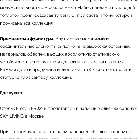
монументальностью мрамора «Нью Майнс панда» и природной
теплотой ясеня, создавая ту самую игру света и тени, которой
пронизана вся коллекция.
Премиальная фурнитура:
Внутренние механизмы и
соединительные элементы выполнены из высококачественных
ь
Офисная мебель
материалов, обеспечивающих абсолютную статическую
устойчивость конструкции и долговечность использования.
Каждая деталь продумана и выверена, чтобы соответствовать
статусному характеру коллекции.
Мебель
Сантехника
О нас
Где купить
Декор
Свет
БФ Возрождение
Блог
Ковры
Панели
Монтаж
Столик Frozen FR02-8 представлен в наличии в элитных салонах
SKY LIVING в Москве.
Контакты
Оплата и доставка
Приглашаем вас посетить наши салоны, чтобы лично оценить