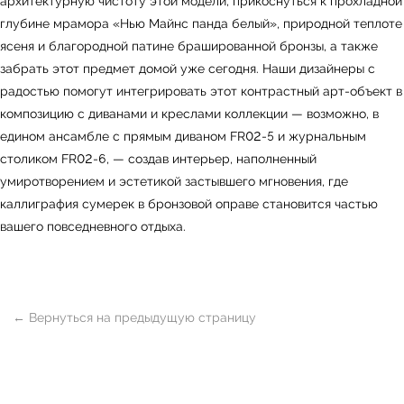
архитектурную чистоту этой модели, прикоснуться к прохладной
Ежедневно, с 10:00 до 21:00
глубине мрамора «Нью Майнс панда белый», природной теплоте
+7 (499) 916-60-66
ясеня и благородной патине брашированной бронзы, а также
+7 (958) 202-41-41
забрать этот предмет домой уже сегодня. Наши дизайнеры с
+7 (499) 916-60-10,
радостью помогут интегрировать этот контрастный арт-объект в
+7 (932) 021-99-97
композицию с диванами и креслами коллекции — возможно, в
Sales@skyliving.ru
едином ансамбле с прямым диваном FR02-5 и журнальным
столиком FR02-6, — создав интерьер, наполненный
Telegram и YouTube ограничены на территории
РФ (на основании ФЗ-149 "Об информации")
умиротворением и эстетикой застывшего мгновения, где
© 2026 Sky Living
каллиграфия сумерек в бронзовой оправе становится частью
Политика возврата товаров
вашего повседневного отдыха.
Политика конфиденциальности