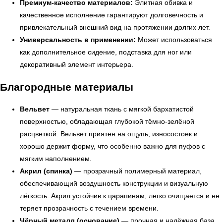
Премиум-качество материалов:
Элитная обивка и
качественное исполнение гарантируют долговечность и
привлекательный внешний вид на протяжении долгих лет.
← Вернуться на предыдущую страницу
Универсальность в применении:
Может использоваться
как дополнительное сидение, подставка для ног или
декоративный элемент интерьера.
Благородные материалы
Вельвет
— натуральная ткань с мягкой бархатистой
поверхностью, обладающая глубокой тёмно-зелёной
расцветкой. Вельвет приятен на ощупь, износостоек и
хорошо держит форму, что особенно важно для пуфов с
мягким наполнением.
Акрил (спинка)
— прозрачный полимерный материал,
УЗНАТЬ ПОДРОБНЕЕ
обеспечивающий воздушность конструкции и визуальную
лёгкость. Акрил устойчив к царапинам, легко очищается и не
теряет прозрачность с течением времени.
Чёрный металл (основание)
— прочная и надёжная база,