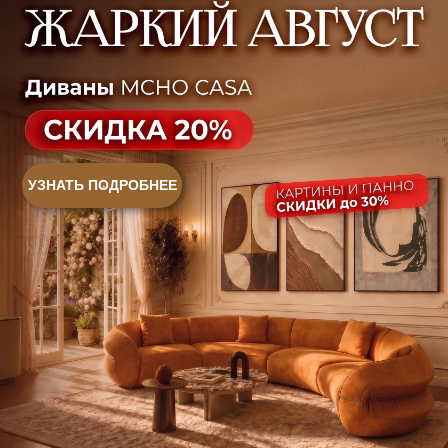
Контакты
Оплата и доставка
Ежедневно, с 10:00 до 21:00
+7 (499) 916-60-66
+7 (958) 202-41-41
+7 (499) 916-60-10,
+7 (932) 021-99-97
Sales@skyliving.ru
Telegram и YouTube ограничены на территории РФ
(на основании ФЗ-149 "Об информации")
© 2026 Sky Living
Политика возврата товаров
Политика конфиденциальности