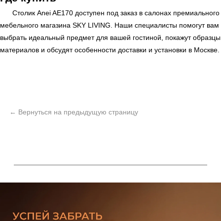
Столик Anei AE170 доступен под заказ в салонах премиального
мебельного магазина
SKY LIVING
. Наши специалисты помогут вам
выбрать идеальный предмет для вашей гостиной, покажут образцы
материалов и обсудят особенности доставки и установки в Москве.
ь
Офисная мебель
Мебель
Сантехника
О нас
Декор
Свет
БФ Возрождение
Блог
Ковры
Панели
Монтаж