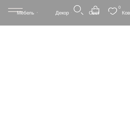
0
Мебель
Декор
Свет
Ковры
Сантехник