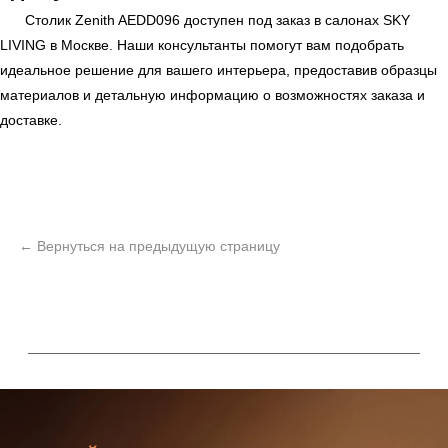
Столик Zenith AEDD096 доступен под заказ в салонах
SKY
LIVING
в Москве. Наши консультанты помогут вам подобрать
идеальное решение для вашего интерьера, предоставив образцы
материалов и детальную информацию о возможностях заказа и
доставке.
ь
Офисная мебель
Мебель
Сантехника
О нас
Декор
Свет
БФ Возрождение
Блог