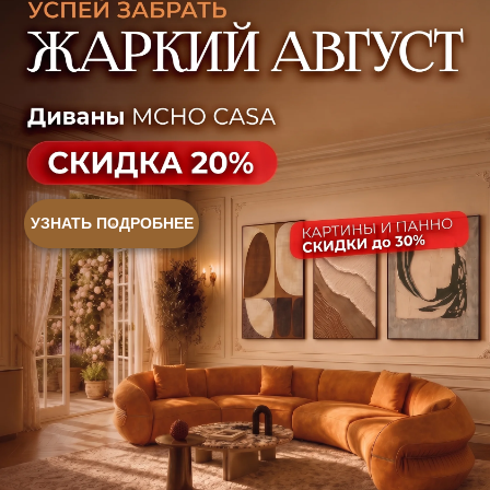
Ковры
Панели
Монтаж
Контакты
Оплата и доставка
Ежедневно, с 10:00 до 21:00
+7 (499) 916-60-66
+7 (958) 202-41-41
+7 (499) 916-60-10,
+7 (932) 021-99-97
Sales@skyliving.ru
Telegram и YouTube ограничены на территории РФ
(на основании ФЗ-149 "Об информации")
© 2026 Sky Living
Политика возврата товаров
Политика конфиденциальности