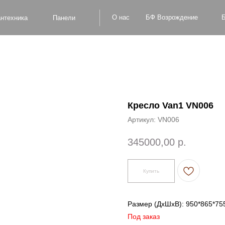
БФ Возрождение
О нас
Блог
Оплат
а
Панели
Кресло Van1 VN006
Артикул:
VN006
345000,00
р.
Купить
Размер (ДxШxВ): 950*865*75
Под заказ