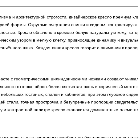
ма и архитектурной строгости, дизайнерское кресло премиум кла
етрией формы. Округлые очертания спинки и сиденья контрастирую
ностью. Кресло облачено в кремово-белую натуральную кожу, кото
рическим узором в мелкую клетку, привносящие динамику и визуал
утончённого шика. Каждая линия кресла говорит о внимании к про
расте с геометрическими цилиндрическими ножками создают уника
очного оттенка, чёрно-белая клетчатая ткань и коричневый мех 
небольших гостиных, спален и кабинетов, при этом глубокое сид
й стали, точная прострочка и безупречные пропорции свидетельс
 и контрастной палитре кресло становится доминантным элементо
ко ухаживать и со временем приобретает благородную патину, под