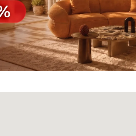
а
Панели
О нас
Блог
Опл
БФ Возрождение