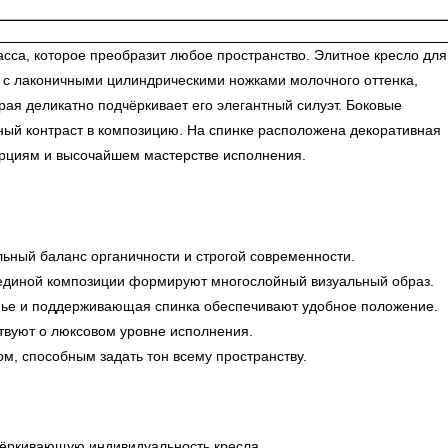
сса, которое преобразит любое пространство. Элитное кресло для
т с лаконичными цилиндрическими ножками молочного оттенка,
рая деликатно подчёркивает его элегантный силуэт. Боковые
ьный контраст в композицию. На спинке расположена декоративная
порциям и высочайшем мастерстве исполнения.
льный баланс органичности и строгой современности.
в единой композиции формируют многослойный визуальный образ.
енье и поддерживающая спинка обеспечивают удобное положение.
твуют о люксовом уровне исполнения.
м, способным задать тон всему пространству.
чёркивающую индивидуальность кресла.