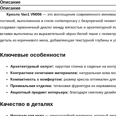
Описание
Описание
Кресло Van1 VN006
— это воплощение современного минимализ
гостиной, выполненное в стиле contemporary с безупречной геом
создавая гармоничный диалог между мягкостью и архитектурной яс
вставки выполнены из выразительной чёрно-белой ткани с геомет
деталь из коричневого меха, добавляющая текстурной глубины и 
Ключевые особенности
Архитектурный силуэт:
округлая спинка и сиденье на конт
Контрастное сочетание материалов:
натуральная кожа мол
Компактность с комфортом:
размер кресла оптимален для 
Премиальная отделка:
титановая фурнитура из нержавеюще
Акцентный предмет интерьера:
благодаря смелому дизайну
Качество в деталях
Натуральная кожа
— износостойкий материал, который лег