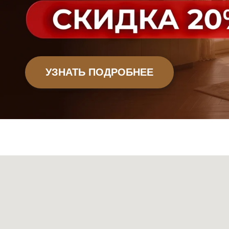
Офисная мебель
Садовая мебель
Мебель
Декор
Ковры
Свет
Сантехник