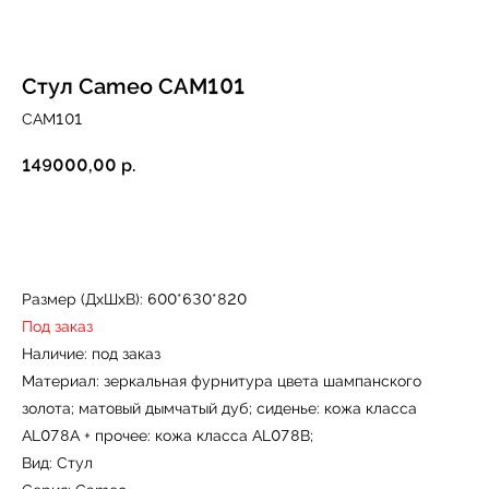
Стул Cameo CAM101
CAM101
149000,00
р.
Купить
← Вернуться на предыдущую страницу
Размер (ДxШxВ): 600*630*820
Под заказ
Наличие: под заказ
Материал: зеркальная фурнитура цвета шампанского
золота; матовый дымчатый дуб; сиденье: кожа класса
AL078A + прочее: кожа класса AL078B;
Вид: Стул