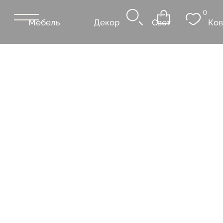
0
Мебель
Декор
Свет
Ковры
Сантехник