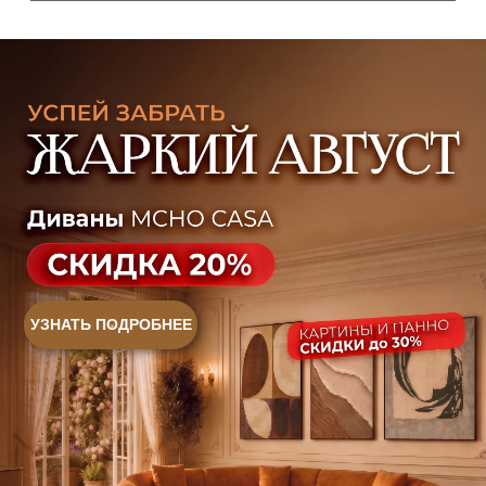
Контакты
Оплата и доставка
Ежедневно, с 10:00 до 21:00
+7 (499) 916-60-66
+7 (958) 202-41-41
+7 (499) 916-60-10,
+7 (932) 021-99-97
Sales@skyliving.ru
Telegram и YouTube ограничены на территории РФ
(на основании ФЗ-149 "Об информации")
© 2026 Sky Living
Политика возврата товаров
Политика конфиденциальности