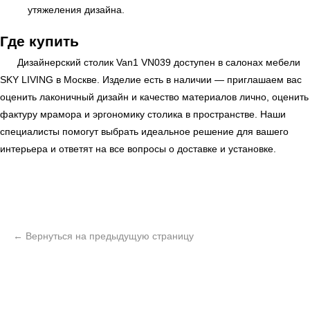
утяжеления дизайна.
Где купить
Дизайнерский столик Van1 VN039 доступен в салонах мебели
SKY LIVING
в Москве. Изделие есть в наличии — приглашаем вас
оценить лаконичный дизайн и качество материалов лично, оценить
фактуру мрамора и эргономику столика в пространстве. Наши
специалисты помогут выбрать идеальное решение для вашего
интерьера и ответят на все вопросы о доставке и установке.
ь
Офисная мебель
Мебель
Сантехника
О нас
Декор
Свет
БФ Возрождение
Блог
Ковры
Панели
Монтаж