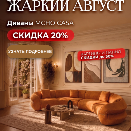
+7 (499) 916-60-66
+7 (958) 202-41-41
+7 (499) 916-60-10,
+7 (932) 021-99-97
Sales@skyliving.ru
Telegram и YouTube ограничены на территории РФ
(на основании ФЗ-149 "Об информации")
© 2026 Sky Living
Политика возврата товаров
Политика конфиденциальности