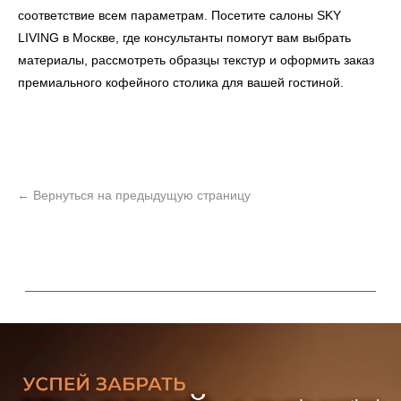
соответствие всем параметрам. Посетите салоны
SKY
LIVING
в Москве, где консультанты помогут вам выбрать
материалы, рассмотреть образцы текстур и оформить заказ
премиального кофейного столика для вашей гостиной.
ь
Офисная мебель
Мебель
Сантехника
О нас
Декор
Свет
БФ Возрождение
Блог
Ковры
Панели
Монтаж
Контакты
Оплата и доставка
Ежедневно, с 10:00 до 21:00