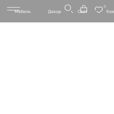
0
Мебель
Декор
Свет
Ковры
Сантехник