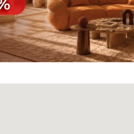
а
Панели
О нас
Блог
Опл
БФ Возрождение