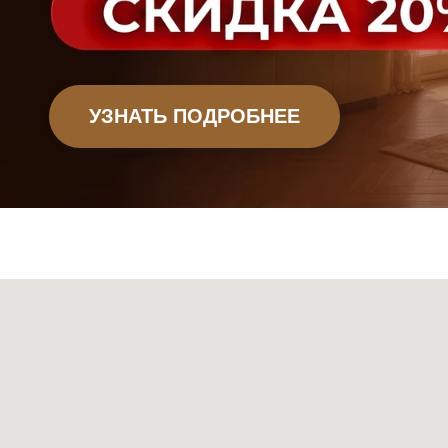
Офисная мебель
Садовая мебель
Мебель
Декор
Ковры
Свет
Сантехник