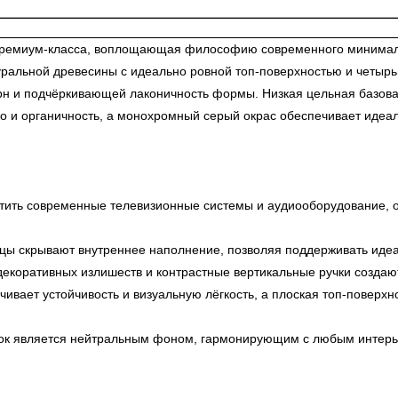
ремиум-класса, воплощающая философию современного минимали
атуральной древесины с идеально ровной топ-поверхностью и чет
н и подчёркивающей лаконичность формы. Низкая цельная базовая
ло и органичность, а монохромный серый окрас обеспечивает идеа
тить современные телевизионные системы и аудиооборудование, о
ы скрывают внутреннее наполнение, позволяя поддерживать идеал
 декоративных излишеств и контрастные вертикальные ручки созда
ивает устойчивость и визуальную лёгкость, а плоская топ-поверх
ок является нейтральным фоном, гармонирующим с любым интерьерн