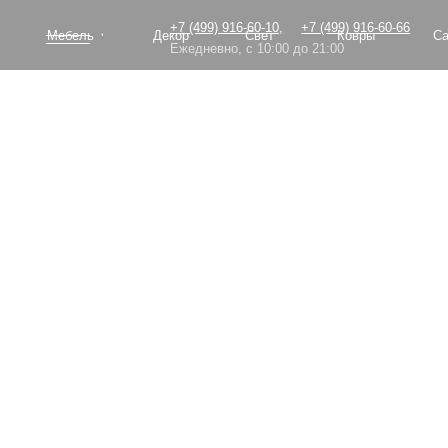
+7 (499) 916-60-10,
+7 (499) 916-60-66
Мебель
Декор
Свет
Ковры
Сантехник
Ежедневно, с 10:00 до 21:00