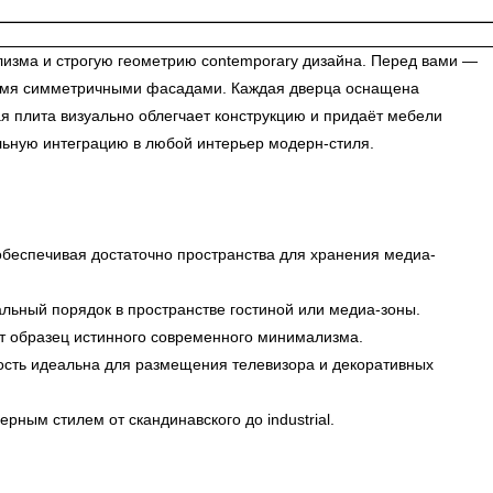
зма и строгую геометрию contemporary дизайна. Перед вами —
ырьмя симметричными фасадами. Каждая дверца оснащена
 плита визуально облегчает конструкцию и придаёт мебели
льную интеграцию в любой интерьер модерн-стиля.
беспечивая достаточно пространства для хранения медиа-
ьный порядок в пространстве гостиной или медиа-зоны.
ют образец истинного современного минимализма.
ность идеальна для размещения телевизора и декоративных
ым стилем от скандинавского до industrial.