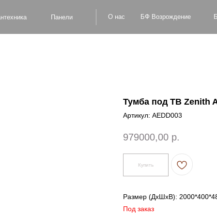
БФ Возрождение
О нас
Блог
Оплат
а
Панели
Тумба под ТВ Zenith
Артикул:
AEDD003
979000,00
р.
Купить
Размер (ДxШxВ): 2000*400*4
Под заказ