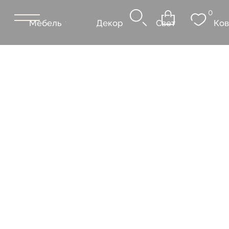
0
Мебель
Декор
Свет
Ковры
Сантехник