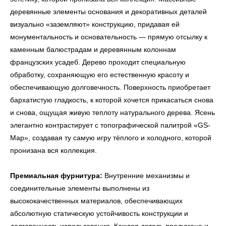
деревянные элементы основания и декоративных деталей
визуально «заземляют» конструкцию, придавая ей
монументальность и основательность — прямую отсылку к
каменным балюстрадам и деревянным колоннам
ь
Офисная мебель
французских усадеб. Дерево проходит специальную
обработку, сохраняющую его естественную красоту и
обеспечивающую долговечность. Поверхность приобретает
бархатистую гладкость, к которой хочется прикасаться снова
и снова, ощущая живую теплоту натурального дерева. Ясень
Мебель
Сантехника
О нас
элегантно контрастирует с топографической палитрой «GS-
Декор
Свет
БФ Возрождение
Блог
Map», создавая ту самую игру тёплого и холодного, которой
Ковры
Панели
Монтаж
пронизана вся коллекция.
Контакты
Премиальная фурнитура:
Внутренние механизмы и
Оплата и доставка
соединительные элементы выполнены из
высококачественных материалов, обеспечивающих
Ежедневно, с 10:00 до 21:00
абсолютную статическую устойчивость конструкции и
+7 (499) 916-60-66