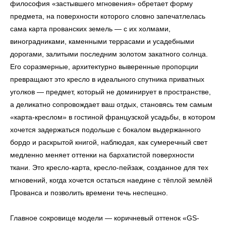
философия «застывшего мгновения» обретает форму
предмета, на поверхности которого словно запечатлелась
сама карта прованских земель — с их холмами,
виноградниками, каменными террасами и усадебными
дорогами, залитыми последним золотом закатного солнца.
Его соразмерные, архитектурно выверенные пропорции
превращают это кресло в идеального спутника приватных
уголков — предмет, который не доминирует в пространстве,
а деликатно сопровождает ваш отдых, становясь тем самым
«карта-креслом» в гостиной французской усадьбы, в котором
хочется задержаться подольше с бокалом выдержанного
бордо и раскрытой книгой, наблюдая, как сумеречный свет
медленно меняет оттенки на бархатистой поверхности
ткани. Это кресло-карта, кресло-пейзаж, созданное для тех
мгновений, когда хочется остаться наедине с тёплой землёй
Прованса и позволить времени течь неспешно.
Главное сокровище модели — коричневый оттенок «GS-