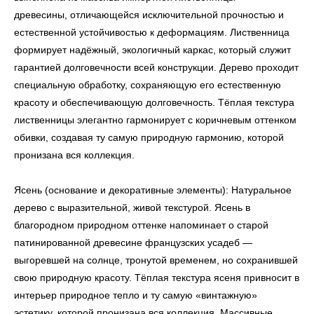
древесины, отличающейся исключительной прочностью и
естественной устойчивостью к деформациям. Лиственница
формирует надёжный, экологичный каркас, который служит
гарантией долговечности всей конструкции. Дерево проходит
УЗНАТЬ ПОДРОБНЕЕ
специальную обработку, сохраняющую его естественную
красоту и обеспечивающую долговечность. Тёплая текстура
лиственницы элегантно гармонирует с коричневым оттенком
обивки, создавая ту самую природную гармонию, которой
пронизана вся коллекция.
Ясень (основание и декоративные элементы): Натуральное
дерево с выразительной, живой текстурой. Ясень в
благородном природном оттенке напоминает о старой
патинированной древесине французских усадеб —
выгоревшей на солнце, тронутой временем, но сохранившей
свою природную красоту. Тёплая текстура ясеня привносит в
интерьер природное тепло и ту самую «винтажную»
эстетику, которой пронизана вся коллекция. Массивные