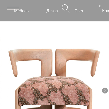
0
Мебель
Декор
Свет
Ковры
Сантехник