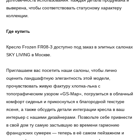
долговечность использования. Каждая деталь продумана и
+7 (958) 202-41-41
выверена, чтобы соответствовать статусному характеру
+7 (499) 916-60-10,
коллекции.
+7 (932) 021-99-97
Sales@skyliving.ru
Где купить
Telegram и YouTube ограничены на территории РФ
(на основании ФЗ-149 "Об информации")
Кресло Frozen FR08-3 доступно под заказ в элитных салонах
© 2026 Sky Living
SKY LIVING в Москве.
Политика возврата товаров
Политика конфиденциальности
Приглашаем вас посетить наши салоны, чтобы лично
оценить ландшафтную элегантность этой модели,
прочувствовать живую фактуру хлопка-льна с
топографическим узором «GS-Map», погрузиться в облачный
комфорт сиденья и прикоснуться к благородной текстуре
ясеня, а также обсудить детали интеграции кресла в ваш
интерьер с нашими дизайнерами. Позвольте себе привнести
в свой дом ту самую застывшую во времени гармонию
французских сумерек — теперь в её самом пейзажном и