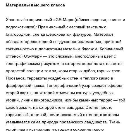
Материалы высшего класса
Хлопок-лён коричневый «GS-Map» (обивка сиденья, спинки и
подлокотников): Премиальный смесовый текстиль с
благородной, слегка шероховатой фактурой. Материал
обладает превосходной воздухопроницаемостью, приятной
тактильностью и деликатным матовым блеском. Коричневый
оттенок «GS-Map» — это сложный, многослойный цвет с
топографическим рисунком, в котором переплетаются ноты
прогретой солнцем земли, коры старых дубов, горных троп
Прованса, терракоты усадебных стен и тёплого какао в
фарфоровой чашке. Топографический узор создаёт эффект
старой карты, на которой отмечены контуры усадебных
угодий, линии виноградников, изгибы каменных террас — той
самой земли, на которой стоит ваш дом. Это не просто
коричневый, а живой, почти осязаемый оттенок, в котором
угадывается сама природа прованского ландшафта. Ткань
устойчива к истиранию и с годами сохраняет свою