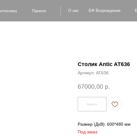
БФ Возрождение
О нас
Блог
Оплат
а
Панели
Столик Antic AT636
Артикул:
AT636
67000,00
р.
Купить
Размер (ДxВ): 600*480 мм
Под заказ