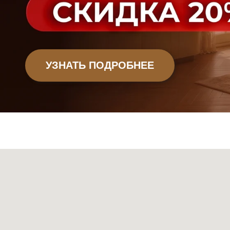
Офисная мебель
Садовая мебель
Мебель
Декор
Ковры
Свет
Сантехник