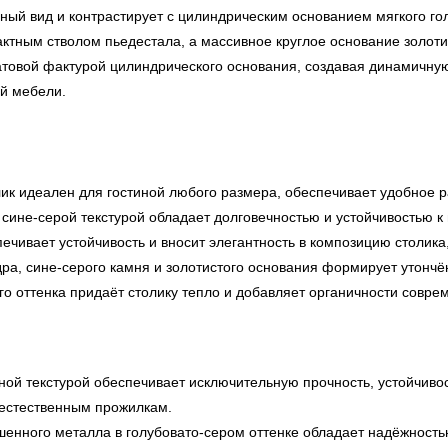
ный вид и контрастирует с цилиндрическим основанием мягкого го
ным стволом пьедестала, а массивное круглое основание золотист
матовой фактурой цилиндрического основания, создавая динамичну
ой мебели.
к идеален для гостиной любого размера, обеспечивает удобное р
 сине-серой текстурой обладает долговечностью и устойчивостью 
чивает устойчивость и вносит элегантность в композицию столика
ра, сине-серого камня и золотистого основания формирует утончё
о оттенка придаёт столику тепло и добавляет органичности совре
ой текстурой обеспечивает исключительную прочность, устойчивос
 естественным прожилкам.
енного металла в голубовато-сером оттенке обладает надёжностью