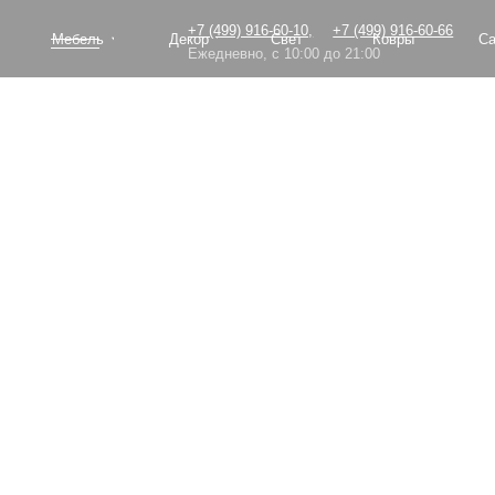
+7 (499) 916-60-10,
+7 (499) 916-60-66
Мебель
Декор
Свет
Ковры
Сантехник
Ежедневно, с 10:00 до 21:00