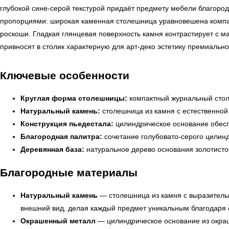
глубокой сине-серой текстурой придаёт предмету мебели благород
пропорциями: широкая каменная столешница уравновешена компакт
роскоши. Гладкая глянцевая поверхность камня контрастирует с 
привносят в столик характерную для арт-деко эстетику премиальн
Ключевые особенности
Круглая форма столешницы:
компактный журнальный столи
Натуральный камень:
столешница из камня с естественной
Конструкция пьедестала:
цилиндрическое основание обеспе
Благородная палитра:
сочетание голубовато-серого цилинд
Деревянная база:
натуральное дерево основания золотистог
Благородные материалы
Натуральный камень
— столешница из камня с выразительн
внешний вид, делая каждый предмет уникальным благодаря
Окрашенный металл
— цилиндрическое основание из окраш