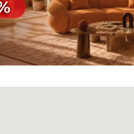
а
Панели
О нас
Блог
Опл
БФ Возрождение