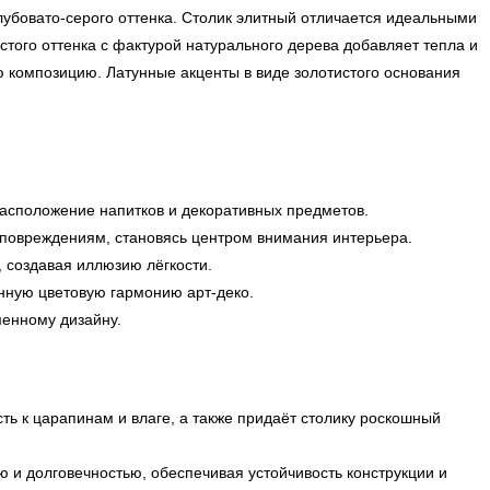
лубовато-серого оттенка. Столик элитный отличается идеальными
ого оттенка с фактурой натурального дерева добавляет тепла и
ю композицию. Латунные акценты в виде золотистого основания
асположение напитков и декоративных предметов.
к повреждениям, становясь центром внимания интерьера.
, создавая иллюзию лёгкости.
нную цветовую гармонию арт-деко.
менному дизайну.
ть к царапинам и влаге, а также придаёт столику роскошный
 и долговечностью, обеспечивая устойчивость конструкции и