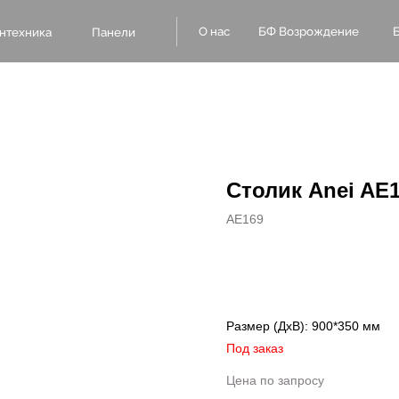
БФ Возрождение
О нас
Блог
Оплат
а
Панели
Столик Anei AE
AE169
Купить
Размер (ДxВ): 900*350 мм
Под заказ
Цена по запросу