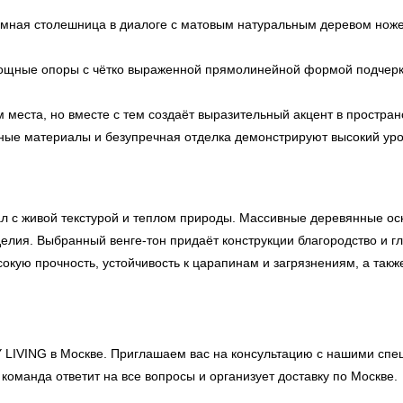
мная столешница в диалоге с матовым натуральным деревом ножек
ощные опоры с чётко выраженной прямолинейной формой подчерки
места, но вместе с тем создаёт выразительный акцент в простран
ые материалы и безупречная отделка демонстрируют высокий уров
 с живой текстурой и теплом природы. Массивные деревянные осн
елия. Выбранный венге-тон придаёт конструкции благородство и гл
кую прочность, устойчивость к царапинам и загрязнениям, а также
 LIVING
в Москве. Приглашаем вас на консультацию с нашими спе
команда ответит на все вопросы и организует доставку по Москве.