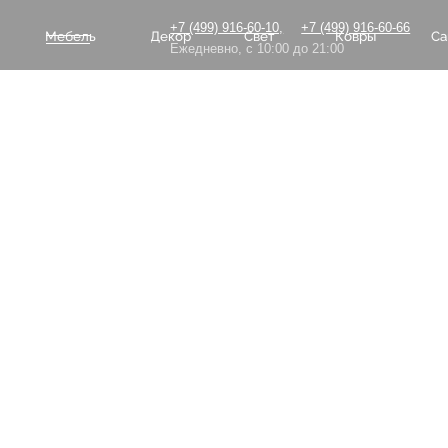
+7 (499) 916-60-10,
+7 (499) 916-60-66
Мебель
Декор
Свет
Ковры
Сантехник
Ежедневно, с 10:00 до 21:00