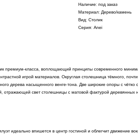
Наличие: под заказ
Материал: Дерево/камень
Вид: Столик
Серия: Anei
к премиум-класса, воплощающий принципы современного минимал
онтрастной игрой материалов. Округлая столешница тёмного, почти
ого дерева насыщенного венге-тона. Две широкие опоры с чётко
кой, отражающей свет столешницы с матовой фактурой деревянных 
луэт идеально впишется в центр гостиной и облегчит движение вок