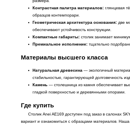
размера.
Контрастная палитра материалов:
глянцевая тё
образцов контемпорари.
Геометрическая архитектура основания:
две м
обеспечивают устойчивость конструкции.
Компактные габариты:
столик занимает минимум 
Премиальное исполнение:
тщательно подобранн
Материалы высшего класса
Натуральная древесина
— экологичный материал
стабильностью, гарантирующей долговечность изд
Камень
— столешница из камня обеспечивает высо
гладкой поверхностью и деревянными опорами.
Где купить
Столик Anei AE169 доступен под заказ в салонах
SKY
вариант и ознакомиться с образцами материалов. Наша 
← Вернуться на предыдущую страницу