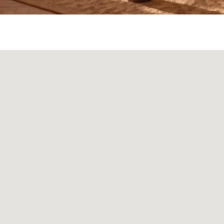
ка
Панели
О нас
Блог
Опл
БФ Возрождение
Sales@skyliving.ru
7 (499) 916-60-66
+7 (499) 916-60-10,
7 (958) 202-41-41
+7 (932) 021-99-97
Ежедневно, с 10:00 до 21: