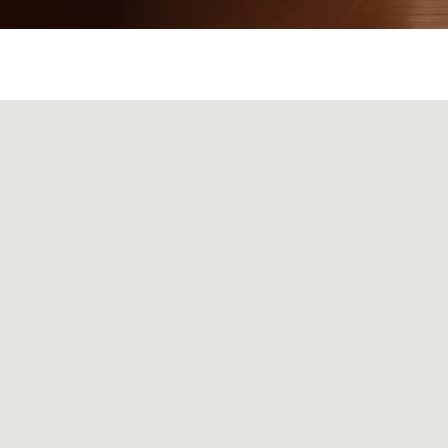
Мебель
Декор
Ковры
Свет
Сантехни
+
© 2026 Sky Living
Telegram и YouTube ограничены на территории РФ
+
(на основании ФЗ-149 "Об информации")