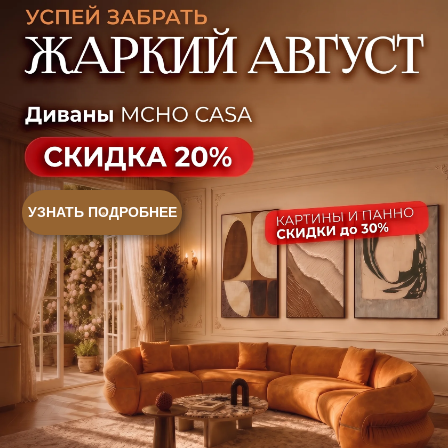
Ежедневно, с 10:00 до 21:00
+7 (499) 916-60-66
+7 (958) 202-41-41
+7 (499) 916-60-10,
+7 (932) 021-99-97
Sales@skyliving.ru
Telegram и YouTube ограничены на территории РФ
(на основании ФЗ-149 "Об информации")
© 2026 Sky Living
Политика возврата товаров
Политика конфиденциальности