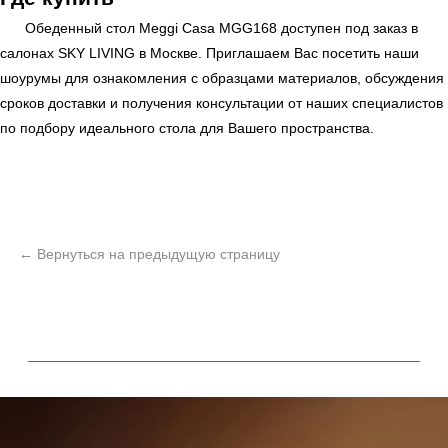
Обеденный стол Meggi Casa MGG168 доступен под заказ в
салонах
SKY LIVING
в Москве. Приглашаем Вас посетить наши
шоурумы для ознакомления с образцами материалов, обсуждения
сроков доставки и получения консультации от наших специалистов
по подбору идеального стола для Вашего пространства.
ь
Офисная мебель
Мебель
Сантехника
О нас
Декор
Свет
БФ Возрождение
Блог
Ковры
Панели
Монтаж
Контакты
Оплата и доставка