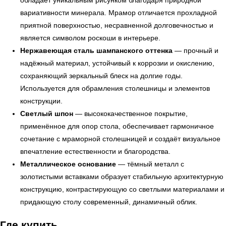
обладает уникальным рисунком благодаря природной
вариативности минерала. Мрамор отличается прохладной
приятной поверхностью, несравненной долговечностью и
является символом роскоши в интерьере.
Нержавеющая сталь шампанского оттенка
— прочный и
надёжный материал, устойчивый к коррозии и окислению,
сохраняющий зеркальный блеск на долгие годы.
УЗНАТЬ ПОДРОБНЕЕ
Используется для обрамления столешницы и элементов
конструкции.
Светлый шпон
— высококачественное покрытие,
применённое для опор стола, обеспечивает гармоничное
сочетание с мраморной столешницей и создаёт визуальное
впечатление естественности и благородства.
Металлическое основание
— тёмный металл с
золотистыми вставками образует стабильную архитектурную
конструкцию, контрастирующую со светлыми материалами и
придающую столу современный, динамичный облик.
Где купить