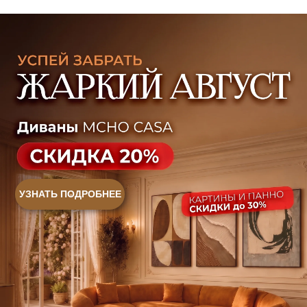
Контакты
Оплата и доставка
Ежедневно, с 10:00 до 21:00
+7 (499) 916-60-66
+7 (958) 202-41-41
+7 (499) 916-60-10,
+7 (932) 021-99-97
Sales@skyliving.ru
Telegram и YouTube ограничены на территории РФ
(на основании ФЗ-149 "Об информации")
© 2026 Sky Living
Политика возврата товаров
Политика конфиденциальности