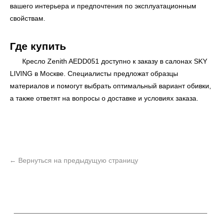
вашего интерьера и предпочтения по эксплуатационным
свойствам.
Где купить
Кресло Zenith AEDD051 доступно к заказу в салонах
SKY
LIVING
в Москве. Специалисты предложат образцы
материалов и помогут выбрать оптимальный вариант обивки,
а также ответят на вопросы о доставке и условиях заказа.
ь
Офисная мебель
Мебель
Сантехника
О нас
Декор
Свет
БФ Возрождение
Блог
Ковры
Панели
Монтаж