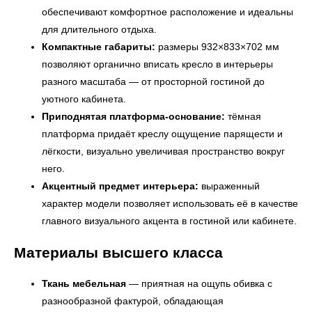
обеспечивают комфортное расположение и идеальны
для длительного отдыха.
Компактные габариты:
размеры 932×833×702 мм
позволяют органично вписать кресло в интерьеры
разного масштаба — от просторной гостиной до
уютного кабинета.
Приподнятая платформа-основание:
тёмная
платформа придаёт креслу ощущение парящести и
лёгкости, визуально увеличивая пространство вокруг
него.
Акцентный предмет интерьера:
выраженный
характер модели позволяет использовать её в качестве
главного визуального акцента в гостиной или кабинете.
Материалы высшего класса
← Вернуться на предыдущую страницу
Ткань мебельная
— приятная на ощупь обивка с
разнообразной фактурой, обладающая