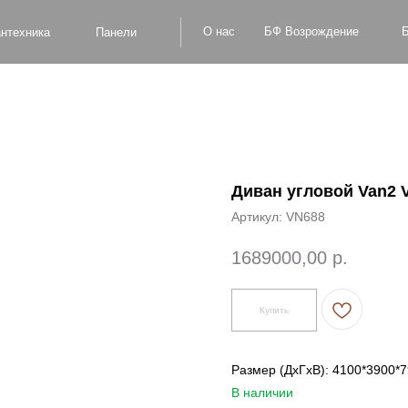
БФ Возрождение
О нас
Блог
Оплат
а
Панели
Диван угловой Van2 
Артикул:
VN688
1689000,00
р.
Купить
Размер (ДxГxВ): 4100*3900*
В наличии