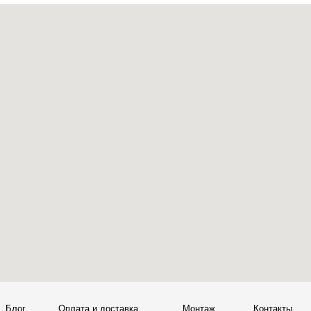
ата и доставка
Монтаж
Контакты
Политика конфиденциальности
00
Политика возврата товаров