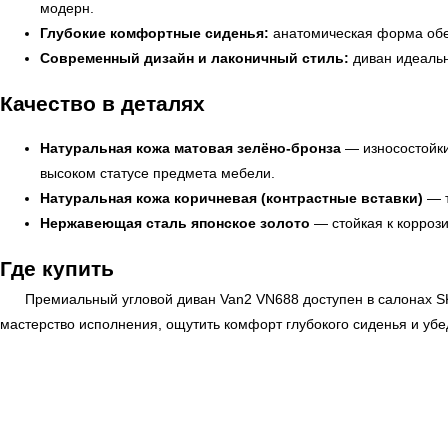
модерн.
Глубокие комфортные сиденья:
анатомическая форма обес
Современный дизайн и лаконичный стиль:
диван идеальн
Качество в деталях
Натуральная кожа матовая зелёно-бронза
— износостойки
высоком статусе предмета мебели.
Натуральная кожа коричневая (контрастные вставки)
— т
Нержавеющая сталь японское золото
— стойкая к коррози
Где купить
Премиальный угловой диван Van2 VN688 доступен в салонах
S
← Вернуться на предыдущую страницу
мастерство исполнения, ощутить комфорт глубокого сиденья и уб