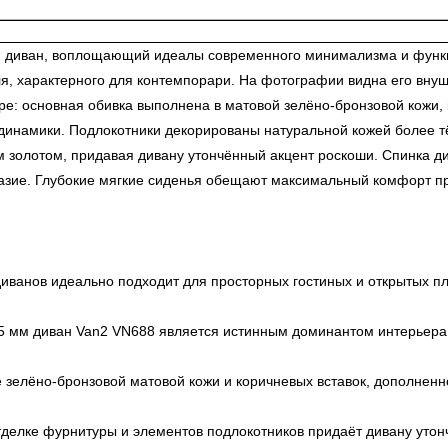
 диван, воплощающий идеалы современного минимализма и функци
иля, характерного для контемпорари. На фотографии видна его вн
: основная обивка выполнена в матовой зелёно-бронзовой кожи, к
динамики. Подлокотники декорированы натуральной кожей более тёп
м золотом, придавая дивану утончённый акцент роскоши. Спинка д
азие. Глубокие мягкие сиденья обещают максимальный комфорт пр
иванов идеально подходит для просторных гостиных и открытых 
5 мм диван Van2 VN688 является истинным доминантом интерьера, 
 зелёно-бронзовой матовой кожи и коричневых вставок, дополненн
тделке фурнитуры и элементов подлокотников придаёт дивану уто