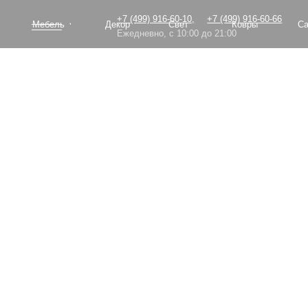
+7 (499) 916-60-10,
+7 (499) 916-60-66
Мебель
Декор
Свет
Ковры
Сантехник
Ежедневно, с 10:00 до 21:00