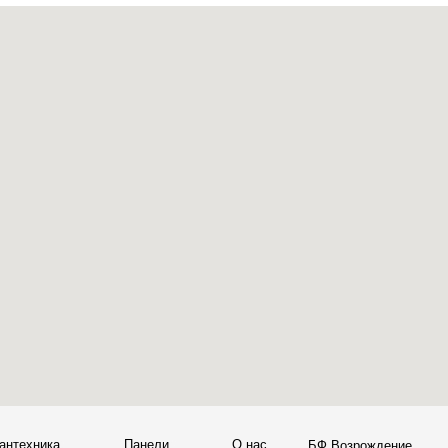
а
Панели
О нас
Блог
Опл
БФ Возрождение
Sales@skyliving.ru
7 (499) 916-60-66
+7 (499) 916-60-10,
7 (958) 202-41-41
+7 (932) 021-99-97
Ежедневно, с 10:00 до 21: