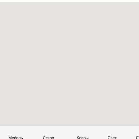
Мебель
Декор
Ковры
Свет
Сантехник
+
© 2026 Sky Living
Telegram и YouTube ограничены на территории РФ
+
(на основании ФЗ-149 "Об информации")