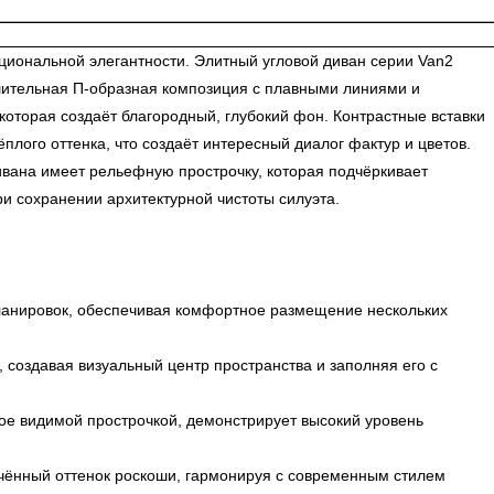
ональной элегантности. Элитный угловой диван серии Van2
ушительная П-образная композиция с плавными линиями и
оторая создаёт благородный, глубокий фон. Контрастные вставки
лого оттенка, что создаёт интересный диалог фактур и цветов.
ивана имеет рельефную прострочку, которая подчёркивает
и сохранении архитектурной чистоты силуэта.
планировок, обеспечивая комфортное размещение нескольких
создавая визуальный центр пространства и заполняя его с
ое видимой прострочкой, демонстрирует высокий уровень
нчённый оттенок роскоши, гармонируя с современным стилем