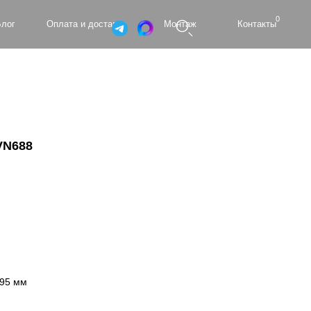
0
а и доставка
Монтаж
Контакты
VN688
795 мм