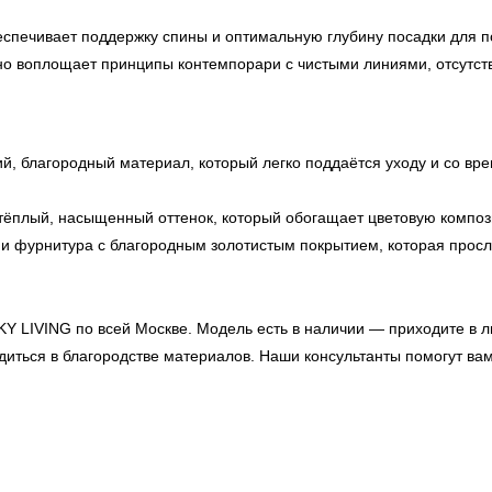
печивает поддержку спины и оптимальную глубину посадки для п
о воплощает принципы контемпорари с чистыми линиями, отсутст
й, благородный материал, который легко поддаётся уходу и со вр
ёплый, насыщенный оттенок, который обогащает цветовую композ
и фурнитура с благородным золотистым покрытием, которая прослу
KY LIVING
по всей Москве. Модель есть в наличии — приходите в 
едиться в благородстве материалов. Наши консультанты помогут в