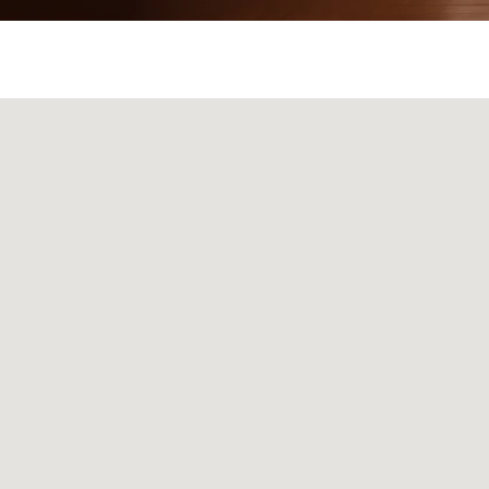
Мебель
Декор
Ковры
Свет
Сантехник
+
© 2026 Sky Living
Telegram и YouTube ограничены на территории РФ
+
(на основании ФЗ-149 "Об информации")