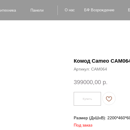
БФ Возрождение
О нас
Блог
Оплат
а
Панели
Комод Cameo CAM06
Артикул:
CAM064
399000,00
р.
Купить
Размер (ДxШxВ): 2200*460*
Под заказ