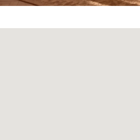
а
Панели
О нас
Блог
Опл
БФ Возрождение
Sales@skyliving.ru
7 (499) 916-60-66
+7 (499) 916-60-10,
7 (958) 202-41-41
+7 (932) 021-99-97
Ежедневно, с 10:00 до 21: