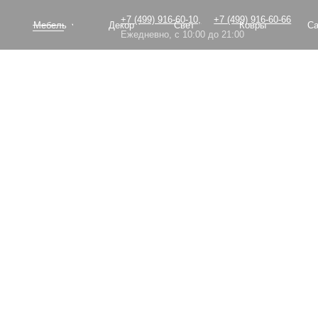
+7 (499) 916-60-10,
+7 (499) 916-60-66
Мебель
Декор
Свет
Ковры
Сантехник
Ежедневно, с 10:00 до 21:00