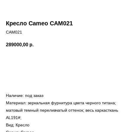
Кресло Cameo CAM021
CAM021
289000,00
р.
Купить
← Вернуться на предыдущую страницу
Наличие: под заказ
Материал: зеркальная фурнитура цвета черного титана;
матовый темный переливчатый оттенок; весь каркасткань
AL191#;
Вид: Кресло