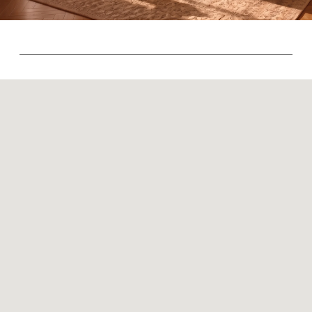
Контакты
Оплата и доставка
Ежедневно, с 10:00 до 21:00
+7 (499) 916-60-66
+7 (958) 202-41-41
+7 (499) 916-60-10,
+7 (932) 021-99-97
Sales@skyliving.ru
Telegram и YouTube ограничены на территории РФ
(на основании ФЗ-149 "Об информации")
© 2026 Sky Living
Политика возврата товаров
Политика конфиденциальности