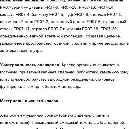
Идеальный ансамбль:
Кресло органично дополняет предметы
FR07-серии — диваны FR07-9, FR07-10, FR07-13, FR07-14,
кровать FR07-4, банкетку FR07-5, пуф FR07-8, стеллаж FR07-1,
письменный стол FR07-2, макияжный столик FR07-6, журнальный
столик FR07-17, зеркало FR07-7 и комоды FR07-18, FR07-20,
объединённых единой эстетикой коллекции, создавая цельное,
гармоничное пространство гостиной, спальни и прилегающих зон в
эстетике лесного утра.
Универсальность сценариев:
Кресло органично впишется в
гостиную, приватный кабинет, спальню, библиотеку, каминную зону
или лаунж-пространство загородной резиденции, становясь
функциональным арт-объектом интерьера.
Материалы высшего класса
Хлопок-лён «туманная сосна» (обивка сиденья, спинки и
подлокотников): Премиальный смесовый текстиль с благородной,