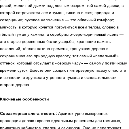
росой, молочной дымки над лесным озером, той самой дымки, в
которой встречаются лес и туман, тишина и свет, природа и
созерцание; пуховое наполнение — это облачный комфорт,
мягкость, в которую хочется погрузиться всем телом, словно в
тёплый туман у камина; а серебристо-серо-коричневый ясень —
это старые деревянные балки усадьбы, хранящие память
поколений, тёплая патина времени, тронувшая дерево и
сохранившая его природную красоту, тот самый «пепельный»
оттенок, который отсылает к «серому часу» — самому поэтичному
времени суток. Вместе они создают интерьерную поэму о чистоте
и вечности, о хрупкости утреннего тумана и основательности
старого дерева.
Ключевые особенности
Соразмерная элегантность:
Архитектурно выверенные
пропорции делают кресло идеальным решением для гостиных,
приватных кабинетов, спален и лаунж-зон. Оно не перегружает