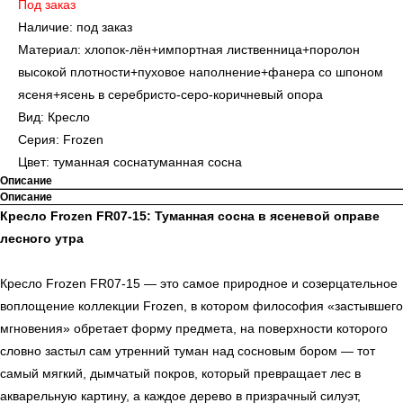
Под заказ
Наличие: под заказ
Материал: хлопок-лён+импортная лиственница+поролон
высокой плотности+пуховое наполнение+фанера со шпоном
ясеня+ясень в серебристо-серо-коричневый опора
Вид: Кресло
Серия: Frozen
Цвет: туманная соснатуманная сосна
Описание
Описание
Кресло Frozen FR07-15: Туманная сосна в ясеневой оправе
лесного утра
Кресло Frozen FR07-15 — это самое природное и созерцательное
воплощение коллекции Frozen, в котором философия «застывшего
мгновения» обретает форму предмета, на поверхности которого
словно застыл сам утренний туман над сосновым бором — тот
самый мягкий, дымчатый покров, который превращает лес в
акварельную картину, а каждое дерево в призрачный силуэт,