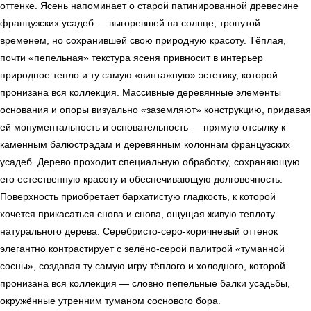
оттенке. Ясень напоминает о старой патинированной древесине
французских усадеб — выгоревшей на солнце, тронутой
временем, но сохранившей свою природную красоту. Тёплая,
почти «пепельная» текстура ясеня привносит в интерьер
природное тепло и ту самую «винтажную» эстетику, которой
пронизана вся коллекция. Массивные деревянные элементы
основания и опоры визуально «заземляют» конструкцию, придавая
ей монументальность и основательность — прямую отсылку к
ь
Офисная мебель
каменным балюстрадам и деревянным колоннам французских
усадеб. Дерево проходит специальную обработку, сохраняющую
его естественную красоту и обеспечивающую долговечность.
Поверхность приобретает бархатистую гладкость, к которой
Мебель
Сантехника
О нас
хочется прикасаться снова и снова, ощущая живую теплоту
натурального дерева. Серебристо-серо-коричневый оттенок
Декор
Свет
БФ Возрождение
Блог
элегантно контрастирует с зелёно-серой палитрой «туманной
Ковры
Панели
Монтаж
сосны», создавая ту самую игру тёплого и холодного, которой
пронизана вся коллекция — словно пепельные балки усадьбы,
Контакты
Оплата и доставка
окружённые утренним туманом соснового бора.