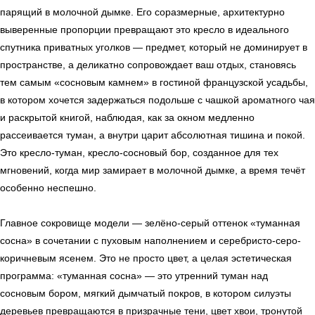
парящий в молочной дымке. Его соразмерные, архитектурно
выверенные пропорции превращают это кресло в идеального
спутника приватных уголков — предмет, который не доминирует в
пространстве, а деликатно сопровождает ваш отдых, становясь
тем самым «сосновым камнем» в гостиной французской усадьбы,
в котором хочется задержаться подольше с чашкой ароматного чая
и раскрытой книгой, наблюдая, как за окном медленно
рассеивается туман, а внутри царит абсолютная тишина и покой.
Это кресло-туман, кресло-сосновый бор, созданное для тех
мгновений, когда мир замирает в молочной дымке, а время течёт
особенно неспешно.
Главное сокровище модели — зелёно-серый оттенок «туманная
сосна» в сочетании с пуховым наполнением и серебристо-серо-
коричневым ясенем. Это не просто цвет, а целая эстетическая
программа: «туманная сосна» — это утренний туман над
сосновым бором, мягкий дымчатый покров, в котором силуэты
деревьев превращаются в призрачные тени, цвет хвои, тронутой