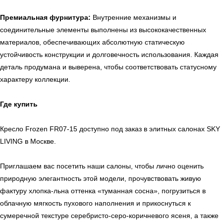
Премиальная фурнитура:
Внутренние механизмы и
Ежедневно, с 10:00 до 21:00
соединительные элементы выполнены из высококачественных
+7 (499) 916-60-66
+7 (958) 202-41-41
материалов, обеспечивающих абсолютную статическую
устойчивость конструкции и долговечность использования. Каждая
+7 (499) 916-60-10,
+7 (932) 021-99-97
деталь продумана и выверена, чтобы соответствовать статусному
Sales@skyliving.ru
характеру коллекции.
Telegram и YouTube ограничены на территории РФ
Где купить
(на основании ФЗ-149 "Об информации")
© 2026 Sky Living
Кресло Frozen FR07-15 доступно под заказ в элитных салонах SKY
Политика возврата товаров
Политика конфиденциальности
LIVING в Москве.
Приглашаем вас посетить наши салоны, чтобы лично оценить
природную элегантность этой модели, прочувствовать живую
фактуру хлопка-льна оттенка «туманная сосна», погрузиться в
облачную мягкость пухового наполнения и прикоснуться к
сумеречной текстуре серебристо-серо-коричневого ясеня, а также