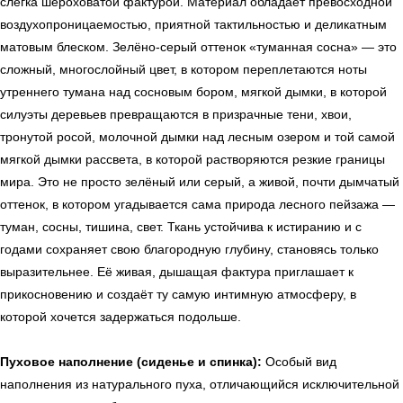
слегка шероховатой фактурой. Материал обладает превосходной
воздухопроницаемостью, приятной тактильностью и деликатным
матовым блеском. Зелёно-серый оттенок «туманная сосна» — это
сложный, многослойный цвет, в котором переплетаются ноты
утреннего тумана над сосновым бором, мягкой дымки, в которой
силуэты деревьев превращаются в призрачные тени, хвои,
тронутой росой, молочной дымки над лесным озером и той самой
мягкой дымки рассвета, в которой растворяются резкие границы
мира. Это не просто зелёный или серый, а живой, почти дымчатый
оттенок, в котором угадывается сама природа лесного пейзажа —
туман, сосны, тишина, свет. Ткань устойчива к истиранию и с
годами сохраняет свою благородную глубину, становясь только
выразительнее. Её живая, дышащая фактура приглашает к
прикосновению и создаёт ту самую интимную атмосферу, в
которой хочется задержаться подольше.
Пуховое наполнение (сиденье и спинка):
Особый вид
наполнения из натурального пуха, отличающийся исключительной