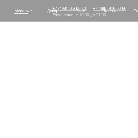
+7 (499) 916-60-10,
+7 (499) 916-60-66
Мебель
Декор
Свет
Ковры
Сантехник
Ежедневно, с 10:00 до 21:00