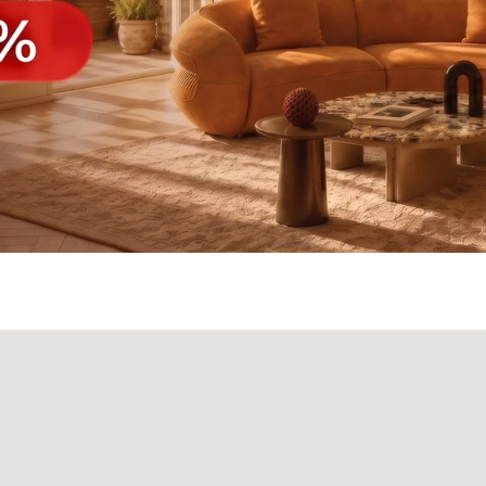
а
Панели
О нас
Блог
Опл
БФ Возрождение