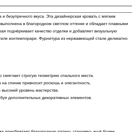
 безупречного вкуса. Эта дизайнерская кровать с мягким
и выполнена в благородном светлом оттенке и обладает плавными
рая подчёркивает качество отделки и добавляет визуальную
тиле контемпорари. Фурнитура из нержавеющей стали деликатно
о смягчает строгую геометрию спального места.
 на спинке привносит роскошь и элегантность.
я высокий уровень мастерства.
ебуя дополнительных декоративных элементов.
жа приобретает благородную патину, становясь ещё более