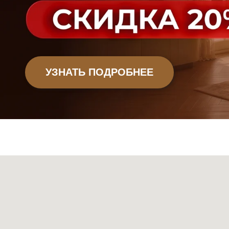
Офисная мебель
Садовая мебель
Мебель
Декор
Ковры
Свет
Сантехник