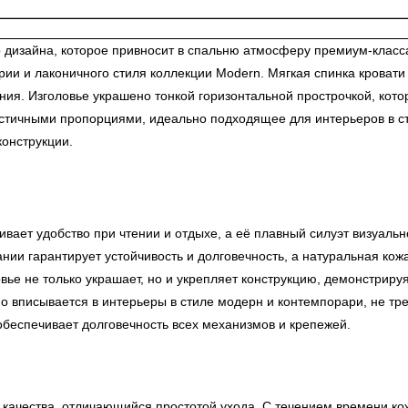
изайна, которое привносит в спальню атмосферу премиум-класса и
рии и лаконичного стиля коллекции Modern. Мягкая спинка кроват
ия. Изголовье украшено тонкой горизонтальной прострочкой, кото
истичными пропорциями, идеально подходящее для интерьеров в с
конструкции.
вает удобство при чтении и отдыхе, а её плавный силуэт визуальн
нии гарантирует устойчивость и долговечность, а натуральная кожа
вье не только украшает, но и укрепляет конструкцию, демонстриру
о вписывается в интерьеры в стиле модерн и контемпорари, не тр
еспечивает долговечность всех механизмов и крепежей.
качества, отличающийся простотой ухода. С течением времени ко