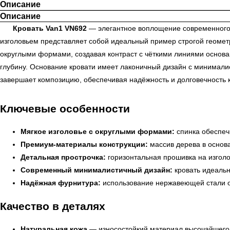
Описание
Описание
Кровать Van1 VN692
— элегантное воплощение современного д
изголовьем представляет собой идеальный пример строгой геомет
округлыми формами, создавая контраст с чёткими линиями основан
глубину. Основание кровати имеет лаконичный дизайн с минимал
завершает композицию, обеспечивая надёжность и долговечность 
Ключевые особенности
Мягкое изголовье с округлыми формами:
спинка обеспечи
Премиум-материалы конструкции:
массив дерева в основа
Детальная прострочка:
горизонтальная прошивка на изголо
Современный минималистичный дизайн:
кровать идеальн
Надёжная фурнитура:
использование нержавеющей стали об
Качество в деталях
Натуральная кожа
— износостойкий материал высочайшего 