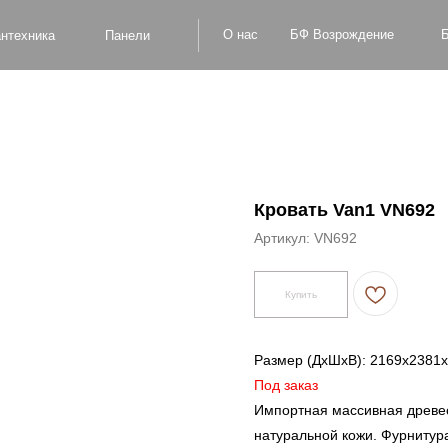
БФ Возрождение
О нас
Блог
Оплат
а
Панели
Кровать Van1 VN692
Артикул:
VN692
Купить
Размер (ДxШxВ): 2169x2381
Под заказ
Импортная массивная древес
натуральной кожи. Фурнитур