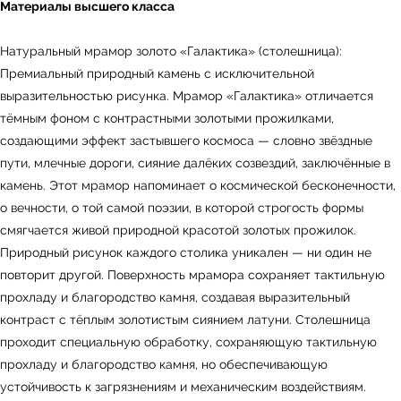
Материалы высшего класса
Натуральный мрамор золото «Галактика» (столешница):
Премиальный природный камень с исключительной
выразительностью рисунка. Мрамор «Галактика» отличается
тёмным фоном с контрастными золотыми прожилками,
создающими эффект застывшего космоса — словно звёздные
← Вернуться на предыдущую страницу
пути, млечные дороги, сияние далёких созвездий, заключённые в
камень. Этот мрамор напоминает о космической бесконечности,
о вечности, о той самой поэзии, в которой строгость формы
смягчается живой природной красотой золотых прожилок.
Природный рисунок каждого столика уникален — ни один не
повторит другой. Поверхность мрамора сохраняет тактильную
прохладу и благородство камня, создавая выразительный
контраст с тёплым золотистым сиянием латуни. Столешница
проходит специальную обработку, сохраняющую тактильную
прохладу и благородство камня, но обеспечивающую
устойчивость к загрязнениям и механическим воздействиям.