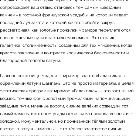
сопровождает ваш отдых, становясь тем самым «звёздным
камнем» в гостиной французской усадьбы, на который падает
последний луч заката и который хочется обойти вокруг,
рассматривая, как золотые прожилки мрамора переплетаются,
словно млечные пути в застывшем космосе. Это столик-
галактика, столик-вечность, созданный для тех мгновений, когда
красота заключена в контрасте космической бесконечности и
благородной теплоты латуни.
Главное сокровище модели — мрамор золото «Галактика» в
обрамлении латуни шампань. Это не просто материалы, а целая
эстетическая программа: мрамор «Галактика» — это застывший
космос, тёмный фон с золотыми прожилками, напоминающими
звёздные пути, млечные дороги, сияние далёких созвездий, тот
самый камень, в котором угадывается сама природа вечности —
холодной, монументальной, но пронизанной тёплым золотым
светом; а латунь шампань — это тёплое золотистое сияние,