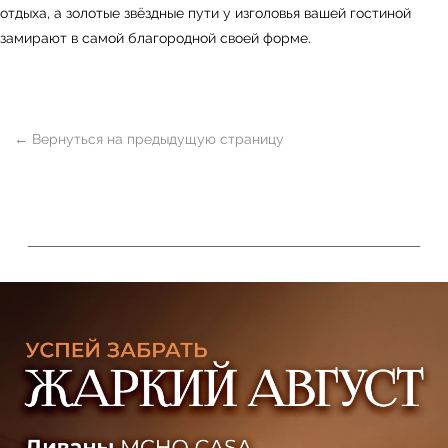
отдыха, а золотые звёздные пути у изголовья вашей гостиной
Telegram и YouTube ограничены на территории
замирают в самой благородной своей форме.
РФ (на основании ФЗ-149 "Об информации")
© 2026 Sky Living
Политика возврата товаров
Политика конфиденциальности