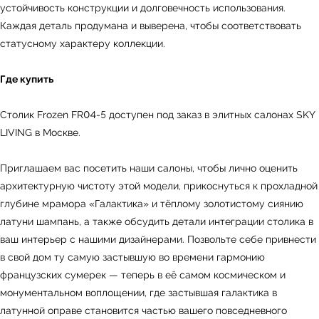
устойчивость конструкции и долговечность использования.
ь
Офисная мебель
Каждая деталь продумана и выверена, чтобы соответствовать
статусному характеру коллекции.
Где купить
Мебель
Сантехника
О нас
Столик Frozen FR04-5 доступен под заказ в элитных салонах SKY
Декор
Свет
БФ Возрождение
Блог
LIVING в Москве.
Ковры
Панели
Монтаж
Приглашаем вас посетить наши салоны, чтобы лично оценить
Контакты
Оплата и доставка
архитектурную чистоту этой модели, прикоснуться к прохладной
глубине мрамора «Галактика» и тёплому золотистому сиянию
латуни шампань, а также обсудить детали интеграции столика в
Ежедневно, с 10:00 до 21:00
ваш интерьер с нашими дизайнерами. Позвольте себе привнести
+7 (499) 916-60-66
в свой дом ту самую застывшую во времени гармонию
+7 (958) 202-41-41
французских сумерек — теперь в её самом космическом и
+7 (499) 916-60-10,
монументальном воплощении, где застывшая галактика в
+7 (932) 021-99-97
латунной оправе становится частью вашего повседневного
Sales@skyliving.ru