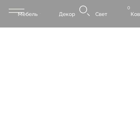
0
Мебель
Декор
Свет
Ковры
Сантехник