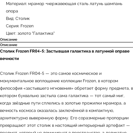
Материал: мрамор +нержавеющая сталь латунь шампань
опора
Вид: Столик
Серия: Frozen
Цвет: золото "Галактика"
Описание
Описание
Столик Frozen FR04-5: Застывшая галактика в латунной оправе
вечности
Столик Frozen FR04-5 — это самое космическое и
монументальное воплощение коллекции Frozen, в котором
философия «застывшего мгновения» обретает форму предмета, в
котором буквально застыла сама галактика — тот самый миг,
когда звёздные пути сплелись в золотые прожилки мрамора, а
вечность космоса оказалась заключённой в компактную,
архитектурно выверенную форму. Его соразмерные пропорции
превращают этот столик в настоящий интерьерный артефакт —
предмет, который не доминирует в пространстве, а деликатно