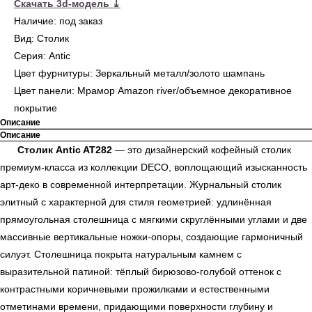
Скачать 3d-модель
⤓
Наличие: под заказ
Вид: Столик
Серия: Antic
Цвет фурнитуры: Зеркальный металл/золото шампань
Цвет панели: Мрамор Amazon river/объемное декоративное
покрытие
Описание
Описание
Столик Antic AT282
— это дизайнерский кофейный столик
премиум-класса из коллекции DECO, воплощающий изысканность
арт-деко в современной интерпретации. Журнальный столик
элитный с характерной для стиля геометрией: удлинённая
прямоугольная столешница с мягкими скруглёнными углами и две
массивные вертикальные ножки-опоры, создающие гармоничный
силуэт. Столешница покрыта натуральным камнем с
выразительной патиной: тёплый бирюзово-голубой оттенок с
контрастными коричневыми прожилками и естественными
отметинами времени, придающими поверхности глубину и