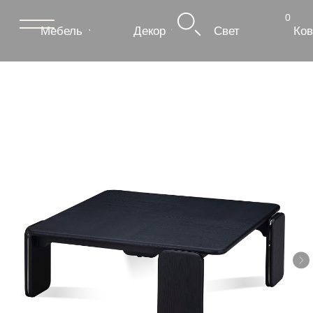
0
Мебель
Декор
Свет
Ковры
Сантехник