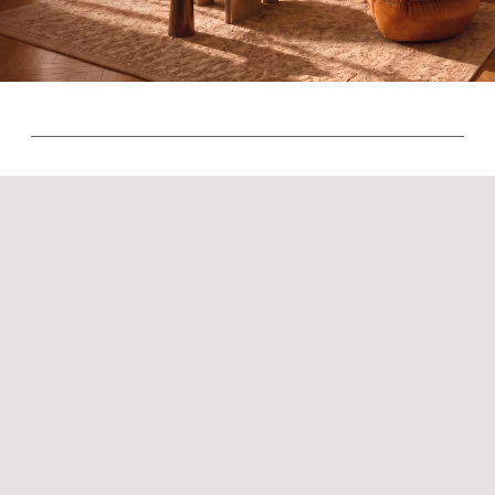
Контакты
Оплата и доставка
Ежедневно, с 10:00 до 21:00
+7 (499) 916-60-66
+7 (958) 202-41-41
+7 (499) 916-60-10,
+7 (932) 021-99-97
Sales@skyliving.ru
Telegram и YouTube ограничены на территории РФ
(на основании ФЗ-149 "Об информации")
© 2026 Sky Living
Политика возврата товаров
Политика конфиденциальности