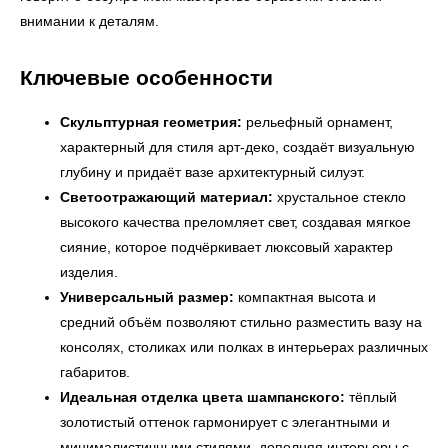
внимании к деталям.
Ключевые особенности
Скульптурная геометрия:
рельефный орнамент,
характерный для стиля арт-деко, создаёт визуальную
глубину и придаёт вазе архитектурный силуэт.
Светоотражающий материал:
хрустальное стекло
высокого качества преломляет свет, создавая мягкое
сияние, которое подчёркивает люксовый характер
изделия.
Универсальный размер:
компактная высота и
средний объём позволяют стильно разместить вазу на
консолях, столиках или полках в интерьерах различных
габаритов.
← Вернуться на предыдущую страницу
Идеальная отделка цвета шампанского:
тёплый
золотистый оттенок гармонирует с элегантными и
минималистичными стилями, дополняя интерьеры с