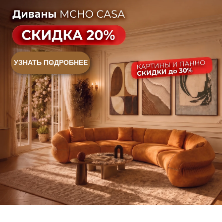
Контакты
Оплата и доставка
Ежедневно, с 10:00 до 21:00
+7 (499) 916-60-66
+7 (958) 202-41-41
+7 (499) 916-60-10,
+7 (932) 021-99-97
Sales@skyliving.ru
Telegram и YouTube ограничены на территории РФ
(на основании ФЗ-149 "Об информации")
© 2026 Sky Living
Политика возврата товаров
Политика конфиденциальности