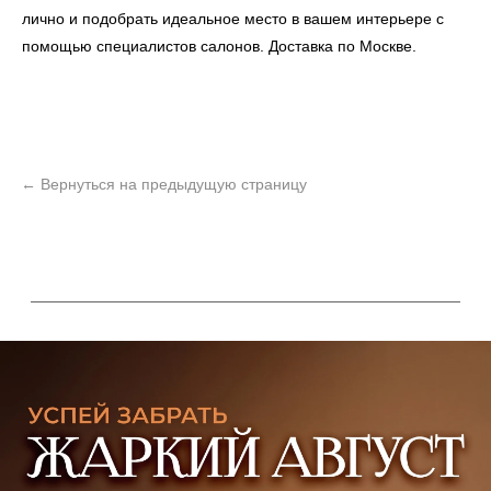
лично и подобрать идеальное место в вашем интерьере с
помощью специалистов салонов. Доставка по Москве.
ь
Офисная мебель
Мебель
Сантехника
О нас
Декор
Свет
БФ Возрождение
Блог
Ковры
Панели
Монтаж