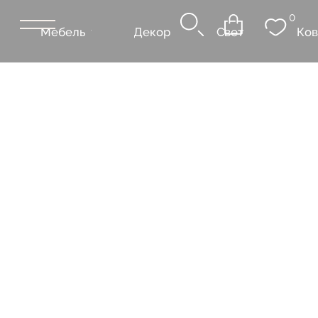
0
Мебель
Декор
Свет
Ковры
Сантехник