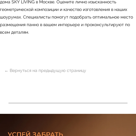
дома
SKY LIVING
в Москве. Оцените лично изысканность
геометрической композиции и качество изготовления в наших
шоурумах. Специалисты помогут подобрать оптимальное место
размещения панно в вашем интерьере и проконсультируют по
всем деталям.
ь
Офисная мебель
Мебель
Сантехника
О нас
Декор
Свет
БФ Возрождение
Блог