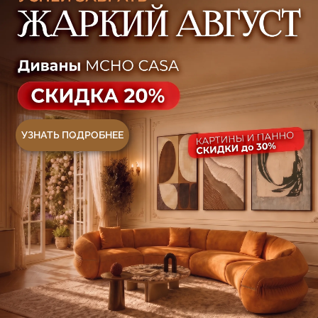
Ковры
Панели
Монтаж
Контакты
Оплата и доставка
Ежедневно, с 10:00 до 21:00
+7 (499) 916-60-66
+7 (958) 202-41-41
+7 (499) 916-60-10,
+7 (932) 021-99-97
Sales@skyliving.ru
Telegram и YouTube ограничены на территории
РФ (на основании ФЗ-149 "Об информации")
© 2026 Sky Living
Политика возврата товаров
Политика конфиденциальности