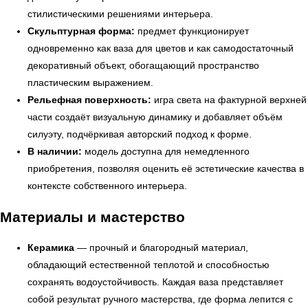
стилистическими решениями интерьера.
Скульптурная форма:
предмет функционирует
одновременно как ваза для цветов и как самодостаточный
декоративный объект, обогащающий пространство
пластическим выражением.
← Вернуться на предыдущую страницу
Рельефная поверхность:
игра света на фактурной верхней
части создаёт визуальную динамику и добавляет объём
силуэту, подчёркивая авторский подход к форме.
В наличии:
модель доступна для немедленного
приобретения, позволяя оценить её эстетические качества в
контексте собственного интерьера.
Материалы и мастерство
Керамика
— прочный и благородный материал,
обладающий естественной теплотой и способностью
сохранять водоустойчивость. Каждая ваза представляет
УЗНАТЬ ПОДРОБНЕЕ
собой результат ручного мастерства, где форма лепится с