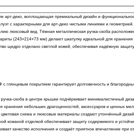
иле арт-деко, воплощающая премиальный дизайн и функционально
луэт с характерными для арт-деко чистыми линиями и геометрией.
ию люксовый вид. Тёмная металлическая ручка-скоба расположена
ариты (243×214×73 мм) делают шкатулку идеальной для хранения д
ство щедро отделано светлой кожей, обеспечивая надёжную защит
Ф с глянцевым покрытием гарантирует долговечность и благородны
ручка-скоба в центре крышки подчёркивает минималистичный диза
 хранения небольших драгоценностей, аксессуаров и ценных мело
я цветовая схема и люксовые материалы создают утончённый диза
ной кожаной отделкой обеспечивает защиту содержимого и устойчи
ивает качество исполнения и создаёт приятное впечатление при о