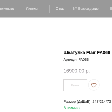
БФ Возрождение
О нас
Блог
Оплат
а
Панели
Шкатулка Flair FA066
Артикул:
FA066
16900,00
р.
Купить
Размер (ДxШxВ): 243*214*73
В наличии