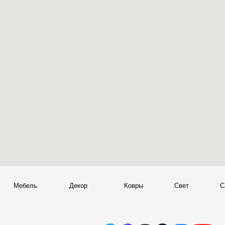
Мебель
Декор
Ковры
Свет
Сантехник
+
© 2026 Sky Living
Telegram и YouTube ограничены на территории РФ
+
(на основании ФЗ-149 "Об информации")