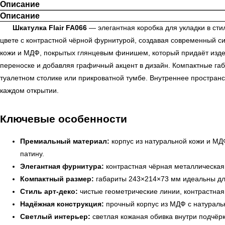
Описание
Описание
Шкатулка Flair FA066
— элегантная коробка для укладки в ст
цвете с контрастной чёрной фурнитурой, создавая современный си
кожи и МДФ, покрытых глянцевым финишем, который придаёт издел
переноске и добавляя графичный акцент в дизайн. Компактные габ
туалетном столике или прикроватной тумбе. Внутреннее простран
каждом открытии.
Ключевые особенности
Премиальный материал:
корпус из натуральной кожи и МД
патину.
Элегантная фурнитура:
контрастная чёрная металлическая 
Компактный размер:
габариты 243×214×73 мм идеальны для
Стиль арт-деко:
чистые геометрические линии, контрастна
Надёжная конструкция:
прочный корпус из МДФ с натураль
Светлый интерьер:
светлая кожаная обивка внутри подчёрк