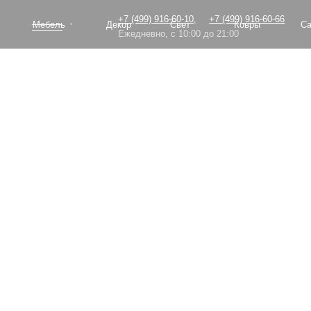
+7 (499) 916-60-10,
+7 (499) 916-60-66
Мебель
Декор
Свет
Ковры
Сантехник
Ежедневно, с 10:00 до 21:00