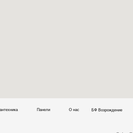
а
Панели
О нас
Блог
Опл
БФ Возрождение
Sales@skyliving.ru
7 (499) 916-60-66
+7 (499) 916-60-10,
7 (958) 202-41-41
+7 (932) 021-99-97
Ежедневно, с 10:00 до 21: