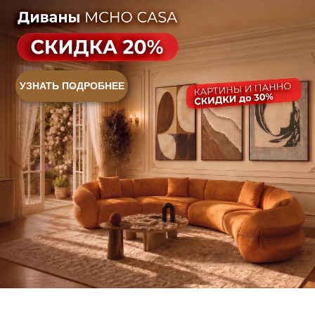
Контакты
Оплата и доставка
Ежедневно, с 10:00 до 21:00
+7 (499) 916-60-66
+7 (958) 202-41-41
+7 (499) 916-60-10,
+7 (932) 021-99-97
Sales@skyliving.ru
Telegram и YouTube ограничены на территории РФ
(на основании ФЗ-149 "Об информации")
© 2026 Sky Living
Политика возврата товаров
Политика конфиденциальности