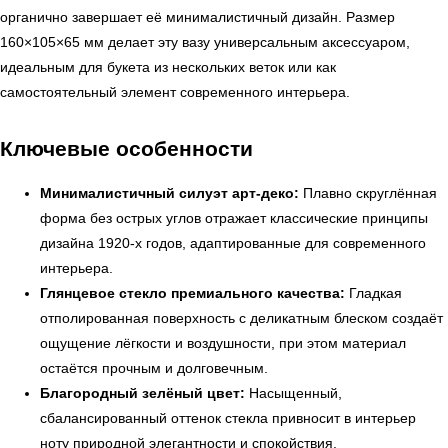
органично завершает её минималистичный дизайн. Размер
160×105×65 мм делает эту вазу универсальным аксессуаром,
идеальным для букета из нескольких веток или как
самостоятельный элемент современного интерьера.
Ключевые особенности
Минималистичный силуэт арт-деко:
Плавно скруглённая
форма без острых углов отражает классические принципы
дизайна 1920-х годов, адаптированные для современного
интерьера.
Глянцевое стекло премиального качества:
Гладкая
отполированная поверхность с деликатным блеском создаёт
ощущение лёгкости и воздушности, при этом материал
остаётся прочным и долговечным.
← Вернуться на предыдущую страницу
Благородный зелёный цвет:
Насыщенный,
сбалансированный оттенок стекла привносит в интерьер
ноту природной элегантности и спокойствия.