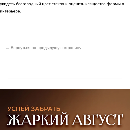
увидеть благородный цвет стекла и оценить изящество формы в
интерьере.
ь
Офисная мебель
Мебель
Сантехника
О нас
Декор
Свет
БФ Возрождение
Блог
Ковры
Панели
Монтаж