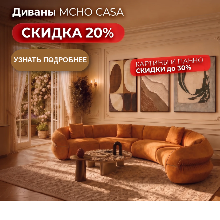
Контакты
Оплата и доставка
Ежедневно, с 10:00 до 21:00
+7 (499) 916-60-66
+7 (958) 202-41-41
+7 (499) 916-60-10,
+7 (932) 021-99-97
Sales@skyliving.ru
Telegram и YouTube ограничены на территории РФ
(на основании ФЗ-149 "Об информации")
© 2026 Sky Living
Политика возврата товаров
Политика конфиденциальности