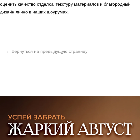
оценить качество отделки, текстуру материалов и благородный
дизайн лично в наших шоурумах.
ь
Офисная мебель
Мебель
Сантехника
О нас
Декор
Свет
БФ Возрождение
Блог
Ковры
Панели
Монтаж