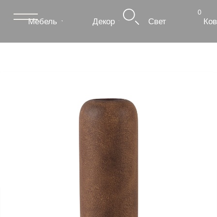
0
Мебель
Декор
Свет
Ковры
Сантехник