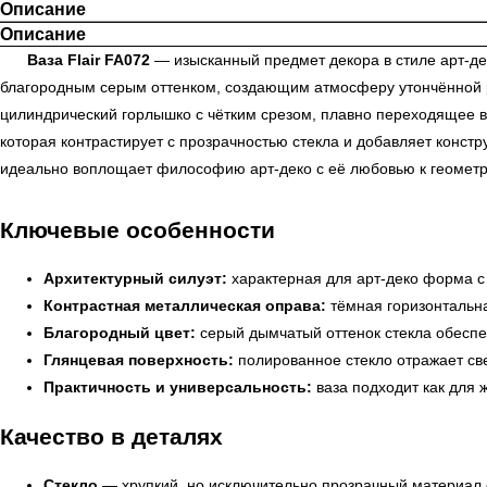
Описание
Описание
Ваза Flair FA072
— изысканный предмет декора в стиле арт-де
благородным серым оттенком, создающим атмосферу утончённой ро
цилиндрический горлышко с чётким срезом, плавно переходящее в
которая контрастирует с прозрачностью стекла и добавляет констру
идеально воплощает философию арт-деко с её любовью к геометр
Ключевые особенности
Архитектурный силуэт:
характерная для арт-деко форма с
Контрастная металлическая оправа:
тёмная горизонтальна
Благородный цвет:
серый дымчатый оттенок стекла обеспе
Глянцевая поверхность:
полированное стекло отражает све
Практичность и универсальность:
ваза подходит как для ж
Качество в деталях
Стекло
— хрупкий, но исключительно прозрачный материал с