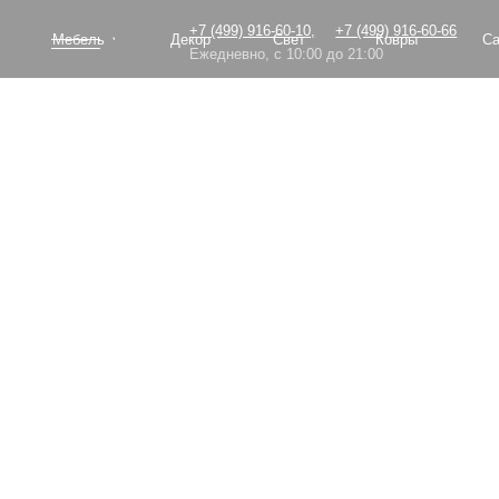
+7 (499) 916-60-10,
+7 (499) 916-60-66
Мебель
Декор
Свет
Ковры
Сантехник
Ежедневно, с 10:00 до 21:00