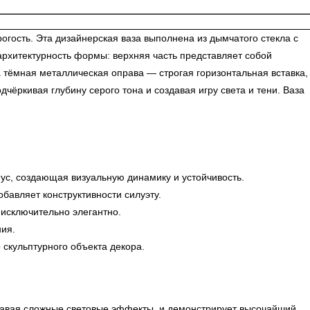
ость. Эта дизайнерская ваза выполнена из дымчатого стекла с
рхитектурность формы: верхняя часть представляет собой
 тёмная металлическая оправа — строгая горизонтальная вставка,
дчёркивая глубину серого тона и создавая игру света и тени. Ваза
ус, создающая визуальную динамику и устойчивость.
бавляет конструктивности силуэту.
исключительно элегантно.
ния.
 скульптурного объекта декора.
здавая сложные световые эффекты, и демонстрирует высочайший