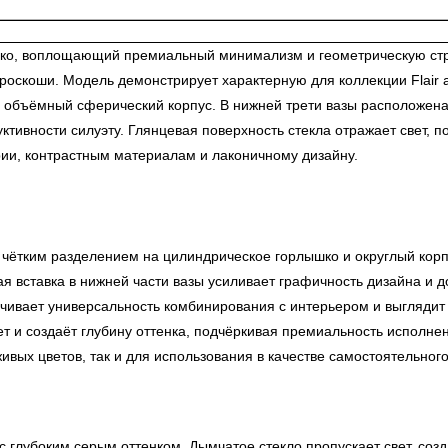
ко, воплощающий премиальный минимализм и геометрическую строг
скоши. Модель демонстрирует характерную для коллекции Flair а
 объёмный сферический корпус. В нижней трети вазы расположена
ктивности силуэту. Глянцевая поверхность стекла отражает свет, по
ии, контрастным материалам и лаконичному дизайну.
 чётким разделением на цилиндрическое горлышко и округлый корп
я вставка в нижней части вазы усиливает графичность дизайна и до
чивает универсальность комбинирования с интерьером и выглядит 
т и создаёт глубину оттенка, подчёркивая премиальность исполне
ивых цветов, так и для использования в качестве самостоятельного
 глубоким серым оттенком. Дымчатое стекло пропускает свет, со