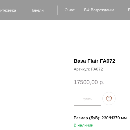
БФ Возрождение
О нас
Блог
Оплат
а
Панели
Ваза Flair FA072
Артикул:
FA072
17500,00
р.
Купить
Размер (ДxВ): 230*H370 мм
В наличии