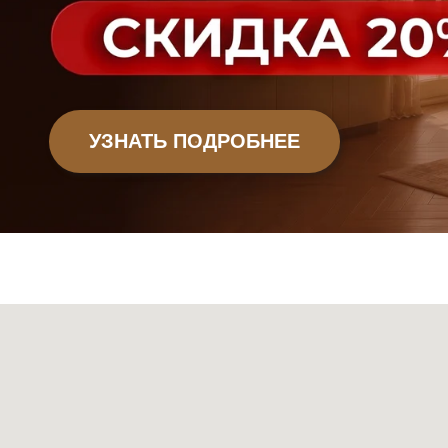
Офисная мебель
Садовая мебель
Мебель
Декор
Ковры
Свет
Сантехник