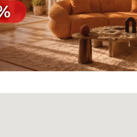
а
Панели
О нас
Блог
Опл
БФ Возрождение