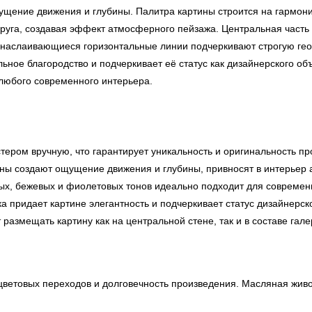
ущение движения и глубины. Палитра картины строится на гармони
 друга, создавая эффект атмосферного пейзажа. Центральная час
ы наслаивающиеся горизонтальные линии подчеркивают строгую ге
ьное благородство и подчеркивает её статус как дизайнерского об
любого современного интерьера.
ером вручную, что гарантирует уникальность и оригинальность пр
ы создают ощущение движения и глубины, привносят в интерьер а
ых, бежевых и фиолетовых тонов идеально подходит для современ
а придает картине элегантность и подчеркивает статус дизайнерск
азмещать картину как на центральной стене, так и в составе гале
ветовых переходов и долговечность произведения. Масляная живоп