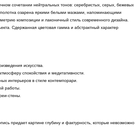
чном сочетании нейтральных тонов: серебристых, серых, бежевых
ть полотна озарена яркими белыми мазками, напоминающими
ометрию композиции и лаконичный стиль современного дизайна.
ъекта. Сдержанная цветовая гамма и абстрактный характер
оизведения искусства.
тмосферу спокойствия и медитативности.
ных интерьеров в стиле контемпорари.
ой работы.
реи-стены.
ись придает картине глубину и фактурность, которые невозможно