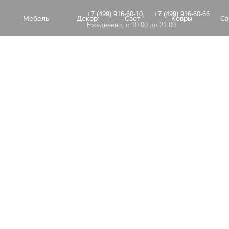
+7 (499) 916-60-10,
+7 (499) 916-60-66
Мебель
Декор
Свет
Ковры
Сантехник
Ежедневно, с 10:00 до 21:00