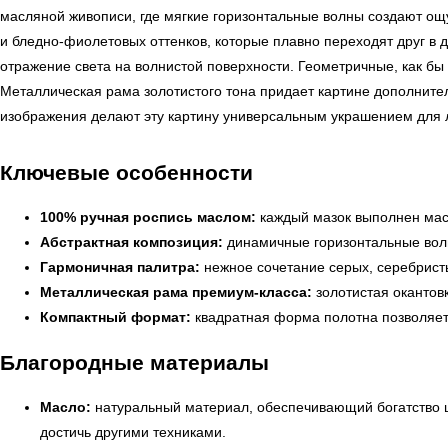
масляной живописи, где мягкие горизонтальные волны создают ощ
и бледно-фиолетовых оттенков, которые плавно переходят друг в
отражение света на волнистой поверхности. Геометричные, как б
Металлическая рама золотистого тона придает картине дополнител
изображения делают эту картину универсальным украшением для 
Ключевые особенности
100% ручная роспись маслом:
каждый мазок выполнен маст
Абстрактная композиция:
динамичные горизонтальные волн
Гармоничная палитра:
нежное сочетание серых, серебрист
Металлическая рама премиум-класса:
золотистая окантовк
Компактный формат:
квадратная форма полотна позволяет р
Благородные материалы
Масло:
натуральный материал, обеспечивающий богатство ц
достичь другими техниками.