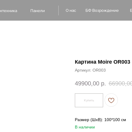
БФ Возрождение
О нас
Блог
Оплат
а
Панели
Картина Moire OR003
Артикул:
OR003
49900,00
р.
66900,0
Купить
Размер (ШxВ): 100*100 см
В наличии