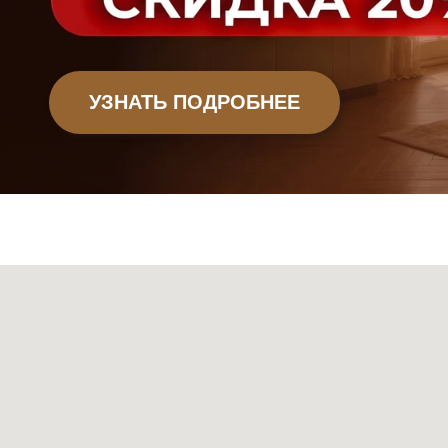
Офисная мебель
Садовая мебель
Мебель
Декор
Ковры
Свет
Сантехни