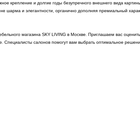
ое крепление и долгие годы безупречного внешнего вида картин
ине шарма и элегантности, органично дополняя премиальный харак
мебельного магазина
SKY LIVING
в Москве. Приглашаем вас оценить
ре. Специалисты салонов помогут вам выбрать оптимальное решен