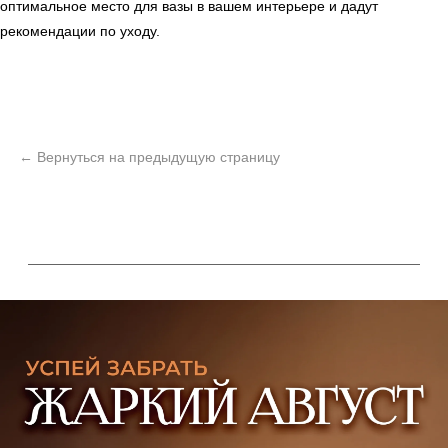
оптимальное место для вазы в вашем интерьере и дадут
рекомендации по уходу.
ь
Офисная мебель
Мебель
Сантехника
О нас
Декор
Свет
БФ Возрождение
Блог
Ковры
Панели
Монтаж