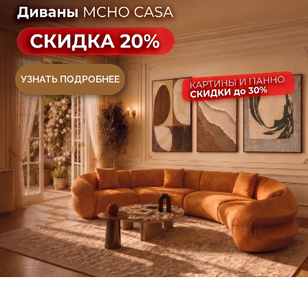
Контакты
Оплата и доставка
Ежедневно, с 10:00 до 21:00
+7 (499) 916-60-66
+7 (958) 202-41-41
+7 (499) 916-60-10,
+7 (932) 021-99-97
Sales@skyliving.ru
Telegram и YouTube ограничены на территории РФ
(на основании ФЗ-149 "Об информации")
© 2026 Sky Living
Политика возврата товаров
Политика конфиденциальности