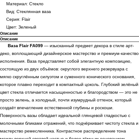
Материал: Стекло
Вид: Стеклянная ваза
Серия: Flair
Цвет: Зеленый
Описание
Описание
Ваза Flair FA099
— изысканный предмет декора в стиле арт-
деко, воплощающий дизайнерское мастерство и премиум-качество
исполнения. Ваза представляет собой элегантную композицию,
состоящую из двух объёмов: округлого верхнего резервуара с
мягко скруглённым силуэтом и суженного конического основания,
которое плавно переходит в компактный цоколь. Глубокий зелёный
цвет стекла отличается насыщенностью и благородством — это не
просто зелень, а холодный, почти изумрудный оттенок, который
создаёт впечатление естественной глубины и роскоши.
Поверхность вазы обладает идеальной глянцевой гладкостью с
молочными бликами отражений, что подчёркивает чистоту стекла и
мастерство ремесленника. Контрастное распределение тона
между верхней светлой частью и более тёмным основанием