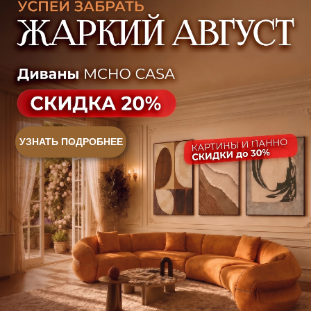
Ковры
Панели
Монтаж
Контакты
Оплата и доставка
Ежедневно, с 10:00 до 21:00
+7 (499) 916-60-66
+7 (958) 202-41-41
+7 (499) 916-60-10,
+7 (932) 021-99-97
Sales@skyliving.ru
Telegram и YouTube ограничены на территории РФ
(на основании ФЗ-149 "Об информации")
© 2026 Sky Living
Политика возврата товаров
Политика конфиденциальности