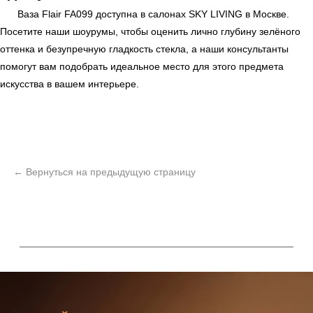
Ваза Flair FA099 доступна в салонах
SKY LIVING
в Москве.
Посетите наши шоурумы, чтобы оценить лично глубину зелёного
оттенка и безупречную гладкость стекла, а наши консультанты
помогут вам подобрать идеальное место для этого предмета
искусства в вашем интерьере.
ь
Офисная мебель
Мебель
Сантехника
О нас
Декор
Свет
БФ Возрождение
Блог