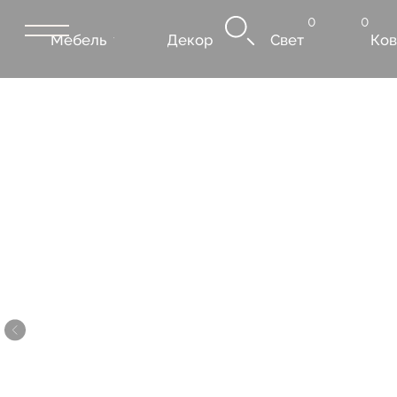
0
0
Мебель
Декор
Свет
Ковры
Сантехник